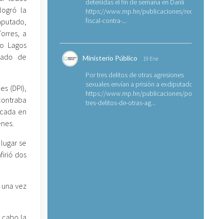
detenidas el fin de semana en Danlí
logró la
https://www.mp.hn/publicaciones/requerimien
fiscal-contra-...
mputado,
orres, a
no Lagos
grado de
Ministerio Público
19 Ene
Por tres delitos de otras agresiones
sexuales envían a prisión a exdiputado
es (DPI),
https://www.mp.hn/publicaciones/por-
contraba
tres-delitos-de-otras-ag...
icada en
enes.
 lugar se
firió dos
y una vez
a cabo la