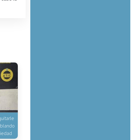
uitarle
hablando
piedad