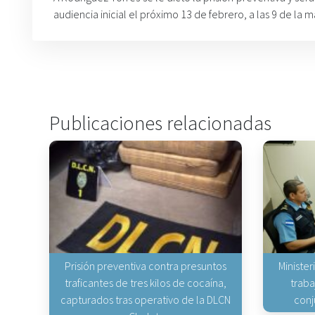
audiencia inicial el próximo 13 de febrero, a las 9 de la 
Publicaciones relacionadas
Prisión preventiva contra presuntos
Minister
traficantes de tres kilos de cocaína,
traba
capturados tras operativo de la DLCN
conj