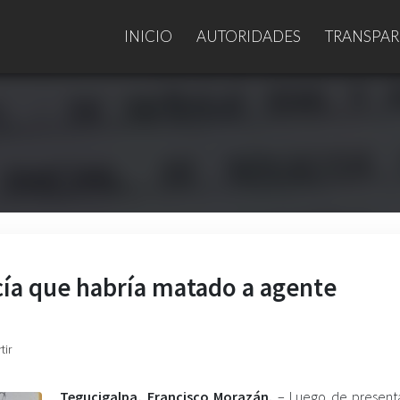
INICIO
AUTORIDADES
TRANSPAR
icía que habría matado a agente
tir
Tegucigalpa, Francisco Morazán.
– Luego de present