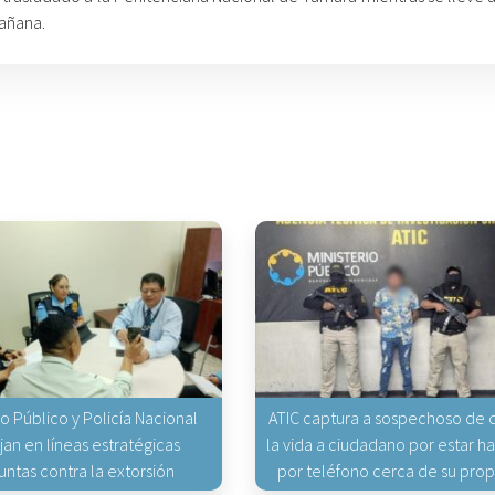
mañana.
io Público y Policía Nacional
ATIC captura a sospechoso de q
jan en líneas estratégicas
la vida a ciudadano por estar 
untas contra la extorsión
por teléfono cerca de su pro