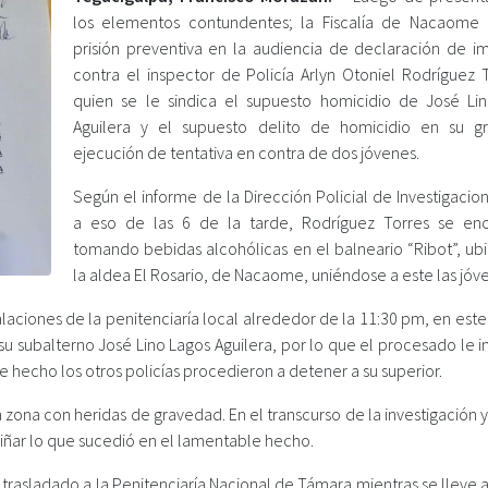
los elementos contundentes; la Fiscalía de Nacaome 
prisión preventiva en la audiencia de declaración de i
contra el inspector de Policía Arlyn Otoniel Rodríguez T
quien se le sindica el supuesto homicidio de José Li
Aguilera y el supuesto delito de homicidio en su 
ejecución de tentativa en contra de dos jóvenes.
Según el informe de la Dirección Policial de Investigacion
a eso de las 6 de la tarde, Rodríguez Torres se en
tomando bebidas alcohólicas en el balneario “Ribot”, ub
la aldea El Rosario, de Nacaome, uniéndose a este las jóv
talaciones de la penitenciaría local alrededor de la 11:30 pm, en este
 su subalterno José Lino Lagos Aguilera, por lo que el procesado le in
te hecho los otros policías procedieron a detener a su superior.
 zona con heridas de gravedad. En el transcurso de la investigación 
riñar lo que sucedió en el lamentable hecho.
rá trasladado a la Penitenciaría Nacional de Támara mientras se lleve 