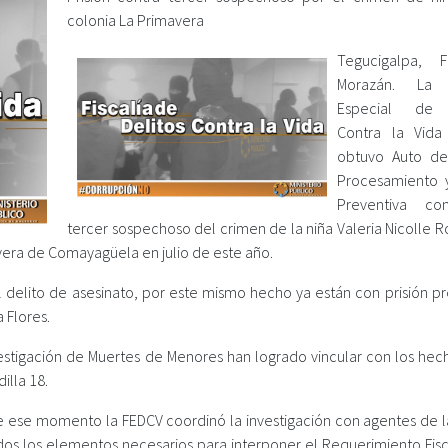
colonia La Primavera
Tegucigalpa, F
Morazán. La F
Especial de 
Contra la Vida
obtuvo Auto de
Procesamiento y
Preventiva co
tercer sospechoso del crimen de la niña Valeria Nicolle 
avera de Comayagüela en julio de este año.
delito de asesinato, por este mismo hecho ya están con prisión pr
 Flores.
vestigación de Muertes de Menores han logrado vincular con los hech
illa 18.
sde ese momento la FEDCV coordinó la investigación con agentes de l
odos los elementos necesarios para interponer el Requerimiento Fisc