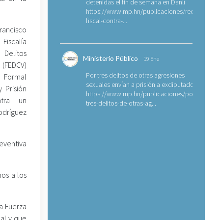
detenidas el fin de semana en Danlí
https://www.mp.hn/publicaciones/requerimien
fiscal-contra-...
rancisco
iscalía
Delitos
Ministerio Público
19 Ene
 (FEDCV)
Por tres delitos de otras agresiones
 Formal
sexuales envían a prisión a exdiputado
 Prisión
https://www.mp.hn/publicaciones/por-
ntra un
tres-delitos-de-otras-ag...
Rodríguez
eventiva
os a los
a Fuerza
al y que