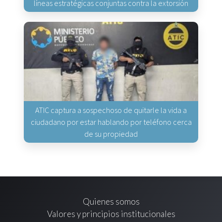
líneas estratégicas conjuntas contra la extorsión
ATIC captura a sospechoso de quitarle la vida a
ciudadano por estar hablando por teléfono cerca
de su propiedad
Quienes somos
Valores y principios institucionales