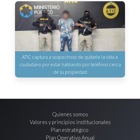
ATIC captura a sospechoso de quitarle la vida a
ciudadano por estar hablando por teléfono cerca
de su propiedad
Quienes somos
Valores y principios institucionales
Plan estratégico
Plan Operativo Anual