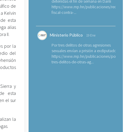
detenidas el fin de semana en Danlí
ráfico de
https://www.mp.hn/publicaciones/requerimien
fiscal-contra-...
 a Kelvin
r de esta
ega alias
a II.
Ministerio Público
19 Ene
Por tres delitos de otras agresiones
s por la
sexuales envían a prisión a exdiputado
edio del
https://www.mp.hn/publicaciones/por-
rehensión
tres-delitos-de-otras-ag...
roductos
Sierra y
de esta
n el sur
lizan la
ogas.