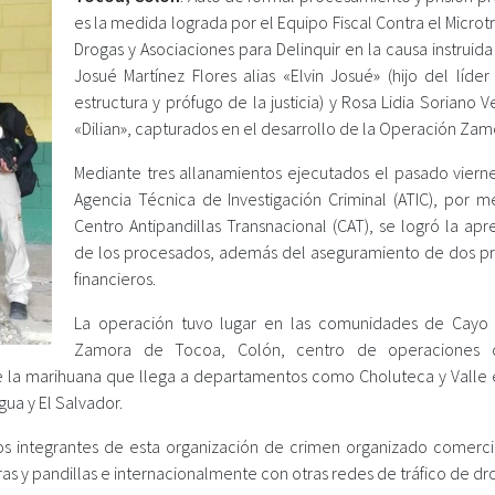
es la medida lograda por el Equipo Fiscal Contra el Microt
Drogas y Asociaciones para Delinquir en la causa instruida
Josué Martínez Flores alias «Elvin Josué» (hijo del líde
estructura y prófugo de la justicia) y Rosa Lidia Soriano V
«Dilian», capturados en el desarrollo de la Operación Zamor
Mediante tres allanamientos ejecutados el pasado vierne
Agencia Técnica de Investigación Criminal (ATIC), por m
Centro Antipandillas Transnacional (CAT), se logró la ap
de los procesados, además del aseguramiento de dos p
financieros.
La operación tuvo lugar en las comunidades de Cayo 
Zamora de Tocoa, Colón, centro de operaciones 
de la marihuana que llega a departamentos como Choluteca y Valle e
gua y El Salvador.
os integrantes de esta organización de crimen organizado comercia
s y pandillas e internacionalmente con otras redes de tráfico de dr