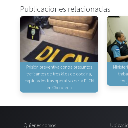
Publicaciones relacionadas
Prisión preventiva contra presuntos
Minister
traficantes de tres kilos de cocaína,
traba
capturados tras operativo de la DLCN
conj
en Choluteca
Quienes somos
Ubicaci