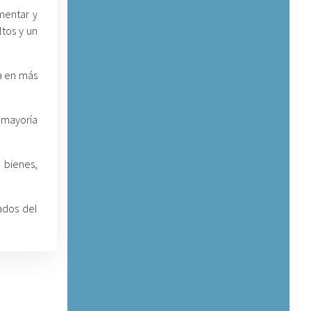
mentar y
tos y un
da en más
 mayoría
 bienes,
ados del