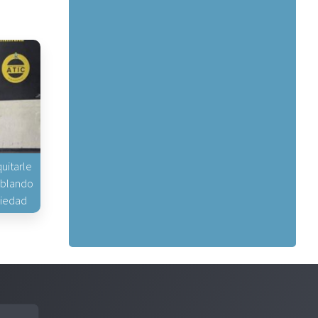
uitarle
hablando
piedad