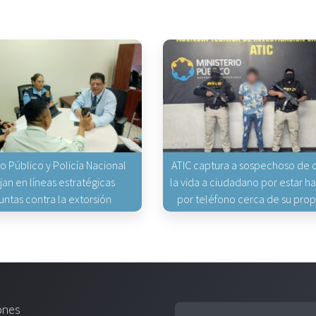
io Público y Policía Nacional
ATIC captura a sospechoso de q
jan en líneas estratégicas
la vida a ciudadano por estar 
untas contra la extorsión
por teléfono cerca de su pro
ones