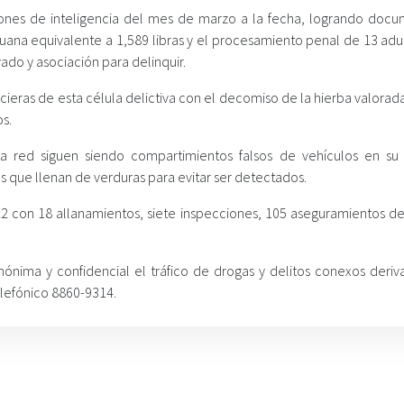
ones de inteligencia del mes de marzo a la fecha, logrando docu
uana equivalente a 1,589 libras y el procesamiento penal de 13 adul
ado y asociación para delinquir.
ncieras de esta célula delictiva con el decomiso de la hierba valora
s.
sta red siguen siendo compartimientos falsos de vehículos en su
s que llenan de verduras para evitar ser detectados.
2 con 18 allanamientos, siete inspecciones, 105 aseguramientos de
nónima y confidencial el tráfico de drogas y delitos conexos deriv
lefónico 8860-9314.