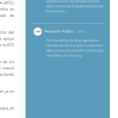
detenidas el fin de semana en Danlí
l (ATIC),
https://www.mp.hn/publicaciones/requerimien
ntiva en
fiscal-contra-...
usado de
Ministerio Público
ctor del
19 Ene
de apoyo
Por tres delitos de otras agresiones
 la ATIC
sexuales envían a prisión a exdiputado
https://www.mp.hn/publicaciones/por-
tres-delitos-de-otras-ag...
n de los
la menor
leciendo
ue ya no
ropa, sin