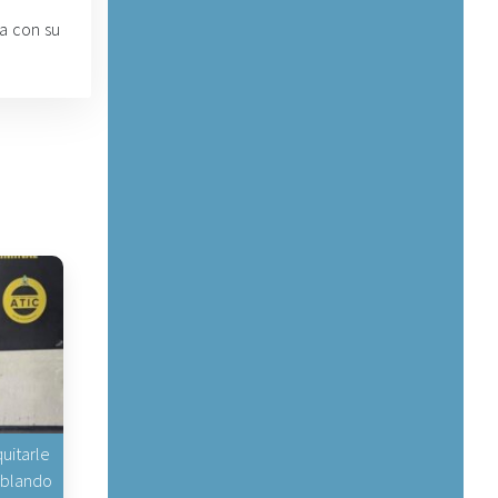
la con su
uitarle
hablando