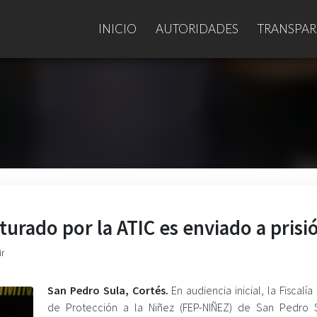
INICIO
AUTORIDADES
TRANSPAR
urado por la ATIC es enviado a prisi
ir
San Pedro Sula, Cortés.
En audiencia inicial, la Fiscalía
de Protección a la Niñez (FEP-NIÑEZ) de San Pedro 