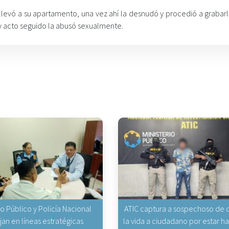
 llevó a su apartamento, una vez ahí la desnudó y procedió a grabar
y acto seguido la abusó sexualmente.
io Público y Policía Nacional
ATIC captura a sospechoso de q
jan en líneas estratégicas
la vida a ciudadano por estar 