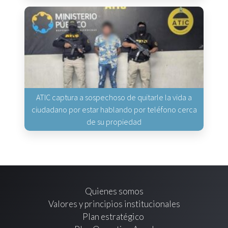
ATIC captura a sospechoso de quitarle la vida a
ciudadano por estar hablando por teléfono cerca
de su propiedad
Quienes somos
Valores y principios institucionales
Plan estratégico