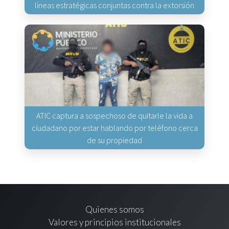
líneas estratégicas conjuntas contra la extorsión
ATIC captura a sospechoso de quitarle la vida a
ciudadano por estar hablando por teléfono cerca
de su propiedad
Quienes somos
Valores y principios institucionales