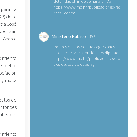
detenidas el fin de semana en Danlí
https://www.mp.hn/publicaciones/requerimien
 para la
fiscal-contra-...
P) de la
tra José
 de San
Ministerio Público
19 Ene
 Acosta
Por tres delitos de otras agresiones
sexuales envían a prisión a exdiputado
dimiento
https://www.mp.hn/publicaciones/por-
tres-delitos-de-otras-ag...
l delito
piación
n y multa
ectos de
entonces
ntes del
erimiento