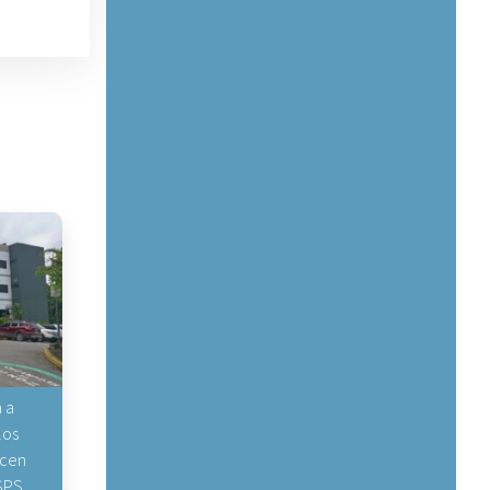
 a
los
icen
 SPS