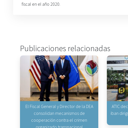
fiscal en el año 2020.
Publicaciones relacionadas
El Fiscal General y Director de la DEA
ATIC dec
consolidan mecanismos de
iban diri
cooperación contra el crimen
organizado transnacional