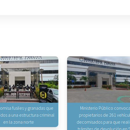
omisa fusiles y granadas que
Ministerio Público convoca
gidos a una estructura criminal
propietarios de 261 vehícu
en la zona norte
decomisados para que real
trámites de devolución en