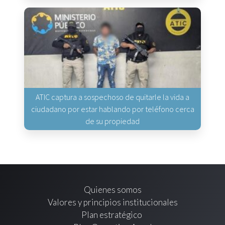
ATIC captura a sospechoso de quitarle la vida a
ciudadano por estar hablando por teléfono cerca
de su propiedad
Quienes somos
Valores y principios institucionales
Plan estratégico