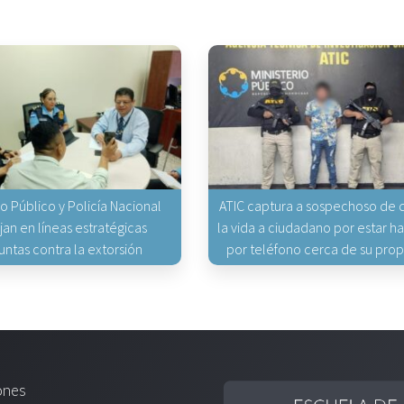
io Público y Policía Nacional
ATIC captura a sospechoso de q
jan en líneas estratégicas
la vida a ciudadano por estar 
untas contra la extorsión
por teléfono cerca de su pro
ones