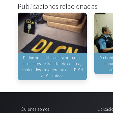
Publicaciones relacionadas
Prisión preventiva contra presuntos
Minister
traficantes de tres kilos de cocaína,
traba
capturados tras operativo de la DLCN
conj
en Choluteca
Quienes somos
Ubicaci