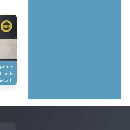
uitarle
hablando
piedad