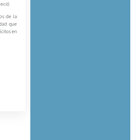
leció.
os de la
dad que
ícitos en