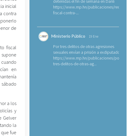
detenidas el fin de semana en Danlí
 inicial
https://www.mp.hn/publicaciones/requerimien
fiscal-contra-...
a contra
ponerlo
menor de
Ministerio Público
19 Ene
Por tres delitos de otras agresiones
o fiscal
sexuales envían a prisión a exdiputado
 supone
https://www.mp.hn/publicaciones/por-
, cuando
tres-delitos-de-otras-ag...
cían en
mantenía
el sábado
or a los
licías y
e Gelver
tando la
 que fue