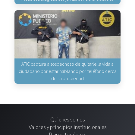
ATIC captura a sospechoso de quitarle la vida a
ciudadano por estar hablando por teléfono cerca
de su propiedad
Quienes somos
Valores y principios institucionales
Plan estratégico