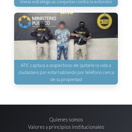
líneas estratégicas conjuntas contra la extorsión
ATIC captura a sospechoso de quitarle la vida a
ciudadano por estar hablando por teléfono cerca
de su propiedad
Quienes somos
Valores y principios institucionales