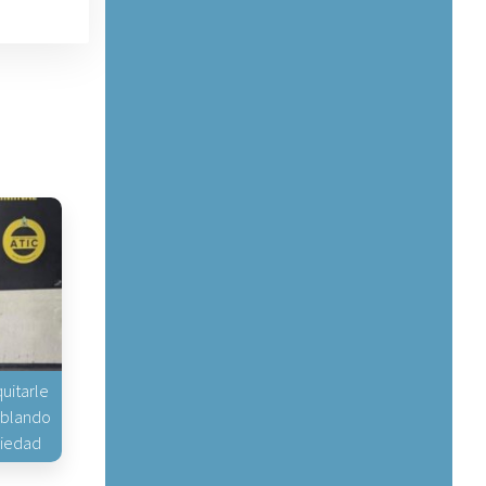
uitarle
hablando
piedad