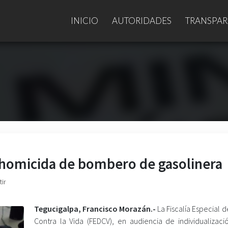
INICIO
AUTORIDADES
TRANSPAR
a homicida de bombero de gasolinera
ir
Tegucigalpa, Francisco Morazán.-
La Fiscalía Especial d
Contra la Vida (FEDCV), en audiencia de individualizaci