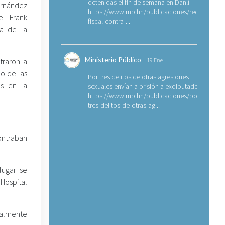
detenidas el fin de semana en Danlí
ernández
https://www.mp.hn/publicaciones/requerimien
e Frank
fiscal-contra-...
a de la
Ministerio Público
traron a
19 Ene
o de las
Por tres delitos de otras agresiones
s en la
sexuales envían a prisión a exdiputado
https://www.mp.hn/publicaciones/por-
tres-delitos-de-otras-ag...
ontraban
lugar se
Hospital
ualmente