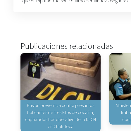
que el imputado Jelson Eduardo Hernández Oseguera a bo
Publicaciones relacionadas
Prisión preventiva contra presuntos
Minister
traficantes de tres kilos de cocaína,
traba
capturados tras operativo de la DLCN
conj
en Choluteca