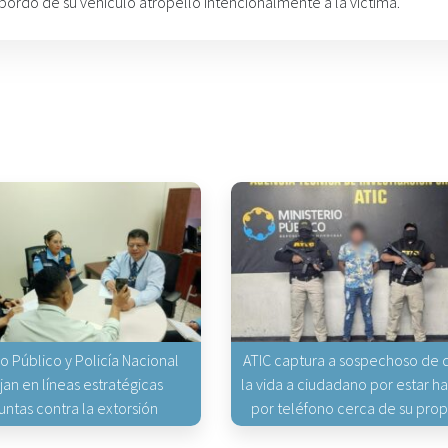
rdo de su vehículo atropelló intencionalmente a la víctima.
io Público y Policía Nacional
ATIC captura a sospechoso de q
jan en líneas estratégicas
la vida a ciudadano por estar 
untas contra la extorsión
por teléfono cerca de su pro