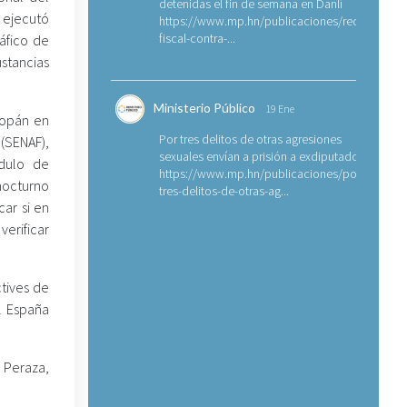
detenidas el fin de semana en Danlí
 ejecutó
https://www.mp.hn/publicaciones/requerimien
fiscal-contra-...
áfico de
stancias
Ministerio Público
19 Ene
Copán en
Por tres delitos de otras agresiones
(SENAF),
sexuales envían a prisión a exdiputado
ódulo de
https://www.mp.hn/publicaciones/por-
 nocturno
tres-delitos-de-otras-ag...
car si en
erificar
tives de
l España
s Peraza,