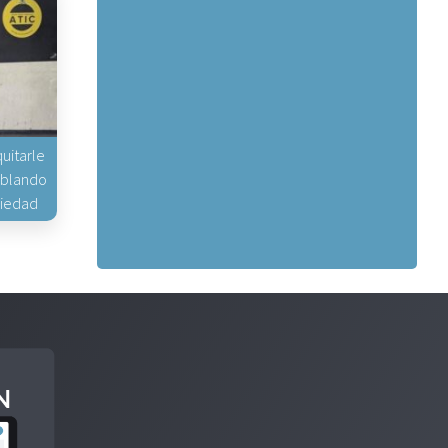
uitarle
hablando
piedad