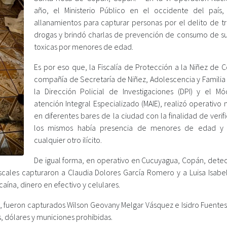
año, el Ministerio Público en el occidente del país,
allanamientos para capturar personas por el delito de tr
drogas y brindó charlas de prevención de consumo de su
toxicas por menores de edad.
Es por eso que, la Fiscalía de Protección a la Niñez de 
compañía de Secretaría de Niñez, Adolescencia y Familia 
la Dirección Policial de Investigaciones (DPI) y el M
atención Integral Especializado (MAIE), realizó operativo
en diferentes bares de la ciudad con la finalidad de verifi
los mismos había presencia de menores de edad y v
cualquier otro ilícito.
De igual forma, en operativo en Cucuyagua, Copán, detec
fiscales capturaron a Claudia Dolores García Romero y a Luisa Isabe
ína, dinero en efectivo y celulares.
án, fueron capturados Wilson Geovany Melgar Vásquez e Isidro Fuente
s, dólares y municiones prohibidas.