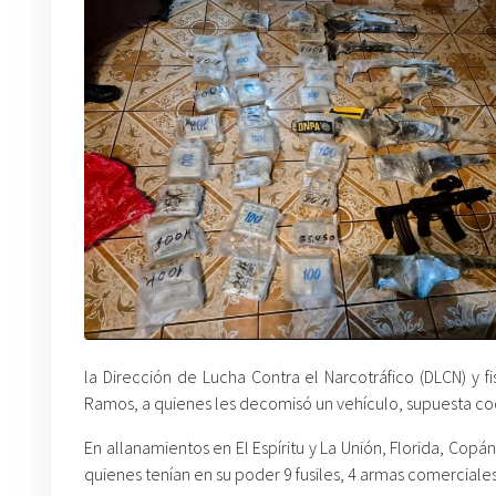
la Dirección de Lucha Contra el Narcotráfico (DLCN) y 
Ramos, a quienes les decomisó un vehículo, supuesta coca
En allanamientos en El Espíritu y La Unión, Florida, Cop
quienes tenían en su poder 9 fusiles, 4 armas comerciale