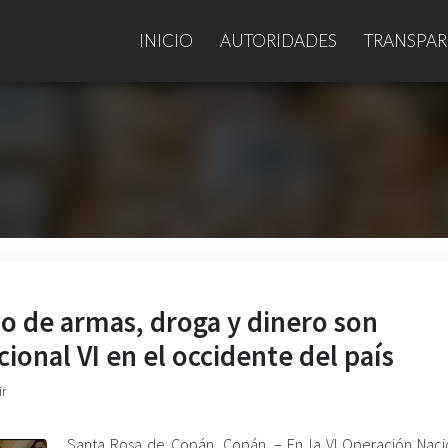
INICIO
AUTORIDADES
TRANSPAR
o de armas, droga y dinero son
ional VI en el occidente del país
ir
Santa Rosa de Copán, Copán. – En la VI Operación Naci