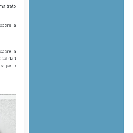
maltrato
 sobre la
sobre la
localidad
perjuicio