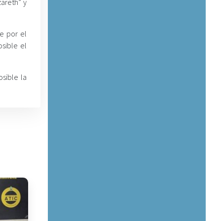
areth” y
e por el
sible el
sible la