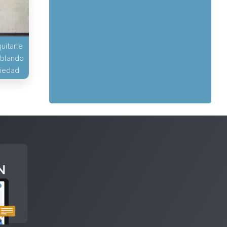
uitarle
hablando
piedad