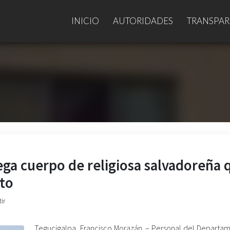
INICIO
AUTORIDADES
TRANSPAR
ga cuerpo de religiosa salvadoreña 
ito
ir
Tegucigalpa, Francisco Morazán. – Personal del Departa