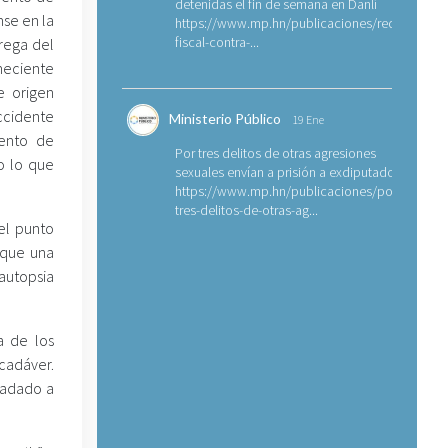
detenidas el fin de semana en Danlí
nse en la
https://www.mp.hn/publicaciones/requerimien
fiscal-contra-...
trega del
eneciente
e origen
cidente
Ministerio Público
19 Ene
mento de
Por tres delitos de otras agresiones
o lo que
sexuales envían a prisión a exdiputado
https://www.mp.hn/publicaciones/por-
tres-delitos-de-otras-ag...
el punto
ique una
autopsia
a de los
cadáver.
ladado a