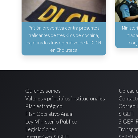
Prisión preventiva contra presuntos
Minister
traficantes de tres kilos de cocaína,
traba
capturados tras operativo de la DLCN
conj
en Choluteca
Quienes somos
Ubicaci
Valores y principios institucionales
Contact
Plan estratégico
Correo i
Plan Operativo Anual
SIGEFI
Ley Ministerio Público
SIGEFI 
Legislaciones
Transpar
Instructivos SIGEFI
Solicitu