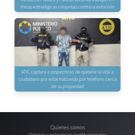
líneas estratégicas conjuntas contra la extorsión
ATIC captura a sospechoso de quitarle la vida a
ciudadano por estar hablando por teléfono cerca
de su propiedad
Quienes somos
Valores y principios institucionales