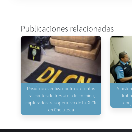
Publicaciones relacionadas
Prisión preventiva contra presuntos
Minister
traficantes de tres kilos de cocaína,
traba
capturados tras operativo de la DLCN
conj
en Choluteca