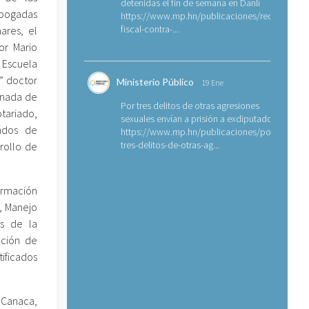
detenidas el fin de semana en Danlí
abogadas
https://www.mp.hn/publicaciones/requerimien
fiscal-contra-...
ares, el
or Mario
 Escuela
” doctor
Ministerio Público
19 Ene
ornada de
Por tres delitos de otras agresiones
tariado,
sexuales envían a prisión a exdiputado
gados de
https://www.mp.hn/publicaciones/por-
tres-delitos-de-otras-ag...
rrollo de
ormación
, Manejo
es de la
cción de
tificados
 Canaca,