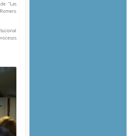
 de “Las
o Romero
tucional
procesos