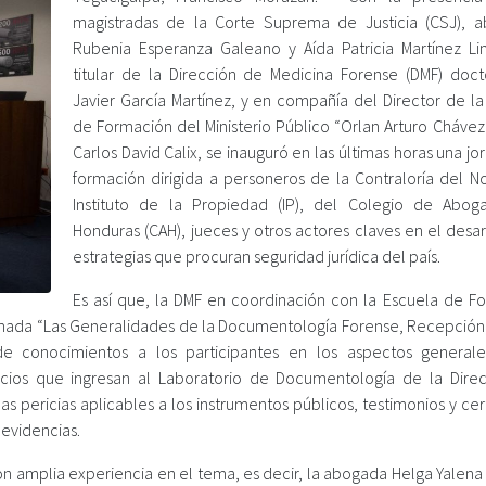
magistradas de la Corte Suprema de Justicia (CSJ), 
Rubenia Esperanza Galeano y Aída Patricia Martínez Lin
titular de la Dirección de Medicina Forense (DMF) doct
Javier García Martínez, y en compañía del Director de la
de Formación del Ministerio Público “Orlan Arturo Chávez
Carlos David Calix, se inauguró en las últimas horas una j
formación dirigida a personeros de la Contraloría del No
Instituto de la Propiedad (IP), del Colegio de Abo
Honduras (CAH), jueces y otros actores claves en el desa
estrategias que procuran seguridad jurídica del país.
Es así que, la DMF en coordinación con la Escuela de F
minada “Las Generalidades de la Documentología Forense, Recepción
r de conocimientos a los participantes en los aspectos general
cios que ingresan al Laboratorio de Documentología de la Dire
s pericias aplicables a los instrumentos públicos, testimonios y cer
 evidencias.
on amplia experiencia en el tema, es decir, la abogada Helga Yalena