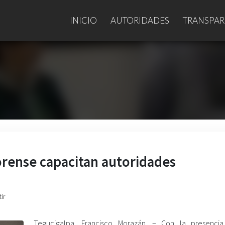
INICIO
AUTORIDADES
TRANSPAR
rense capacitan autoridades
ir
Tegucigalpa, Francisco Morazán. – Con la presenci