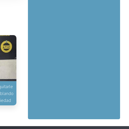
uitarle
hablando
piedad