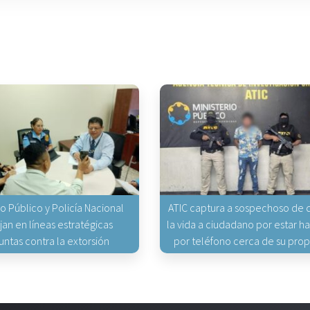
io Público y Policía Nacional
ATIC captura a sospechoso de q
jan en líneas estratégicas
la vida a ciudadano por estar 
untas contra la extorsión
por teléfono cerca de su pro