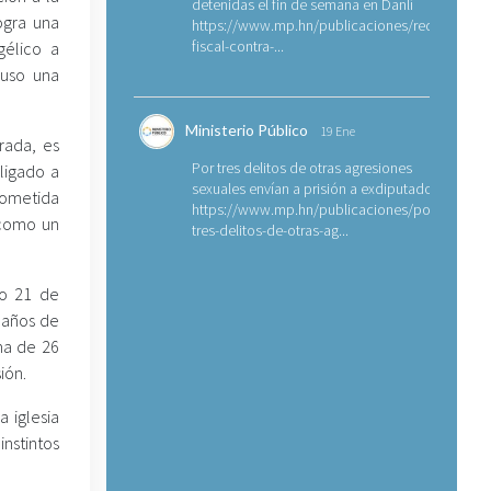
detenidas el fin de semana en Danlí
ogra una
https://www.mp.hn/publicaciones/requerimien
fiscal-contra-...
gélico a
puso una
Ministerio Público
19 Ene
rada, es
Por tres delitos de otras agresiones
ligado a
sexuales envían a prisión a exdiputado
sometida
https://www.mp.hn/publicaciones/por-
 como un
tres-delitos-de-otras-ag...
do 21 de
 años de
ma de 26
ión.
 iglesia
instintos