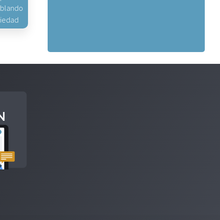
hablando
piedad