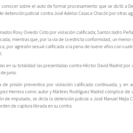
o a conocer sobre el auto de formal procesamiento que se dictó a De
de detención judicial contra José Adelso Casaca Chacón por otras ag
dos Roxy Oviedo Coto por violación calificada; Santos Isidro Peña
ificada; mientras que, por la vía de la estricta conformidad, un meno
ca, por agresión sexual calificada a la pena de nueve años con cuat
l.
as en su totalidad las presentadas contra Héctor David Madrid por 
 de junio.
de prisión preventiva por violación calificada continuada; y en a
ópez Herrera como autor y Mártires Rodríguez Madrid cómplice de v
n de imputado, se dicta la detención judicial a José Manuel Mejía C
 orden de captura librada en su contra.