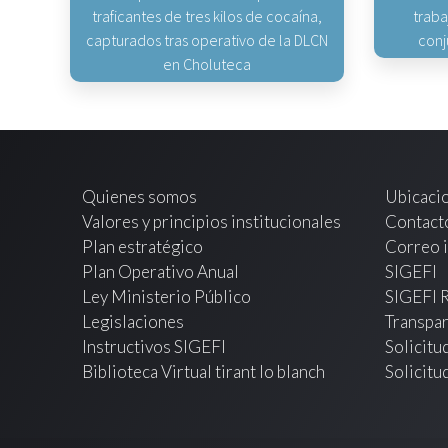
traficantes de tres kilos de cocaína,
traba
capturados tras operativo de la DLCN
conj
en Choluteca
Quienes somos
Ubicaci
Valores y principios institucionales
Contact
Plan estratégico
Correo i
Plan Operativo Anual
SIGEFI
Ley Ministerio Público
SIGEFI 
Legislaciones
Transpar
Instructivos SIGEFI
Solicitu
Biblioteca Virtual tirant lo blanch
Solicitu