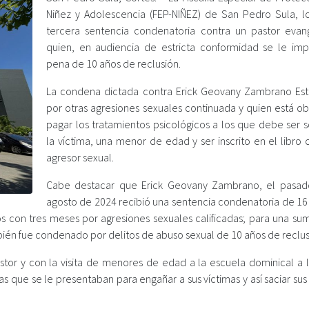
Niñez y Adolescencia (FEP-NIÑEZ) de San Pedro Sula, l
tercera sentencia condenatoria contra un pastor evan
quien, en audiencia de estricta conformidad se le im
pena de 10 años de reclusión.
La condena dictada contra Erick Geovany Zambrano Est
por otras agresiones sexuales continuada y quien está ob
pagar los tratamientos psicológicos a los que debe ser 
la víctima, una menor de edad y ser inscrito en el libro
agresor sexual.
Cabe destacar que Erick Geovany Zambrano, el pasa
agosto de 2024 recibió una sentencia condenatoria de 16
ños con tres meses por agresiones sexuales calificadas; para una su
bién fue condenado por delitos de abuso sexual de 10 años de reclus
r y con la visita de menores de edad a la escuela dominical a la
 que se le presentaban para engañar a sus víctimas y así saciar sus 