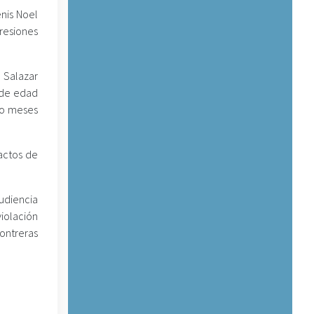
nis Noel
resiones
 Salazar
r de edad
ro meses
actos de
udiencia
iolación
ontreras