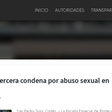
INICIO
AUTORIDADES
TRANSPAR
tercera condena por abuso sexual en
r
San Pedro Sula, Cortés. – La Fiscalía Especial de Protec