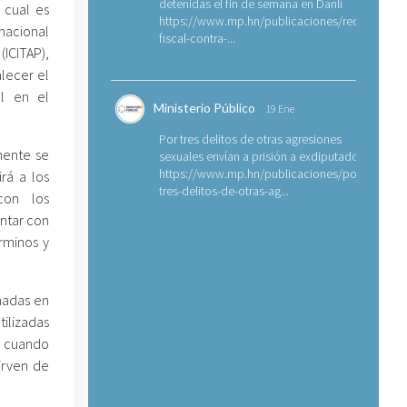
detenidas el fin de semana en Danlí
 cual es
https://www.mp.hn/publicaciones/requerimien
nacional
fiscal-contra-...
(ICITAP),
alecer el
al en el
Ministerio Público
19 Ene
Por tres delitos de otras agresiones
mente se
sexuales envían a prisión a exdiputado
https://www.mp.hn/publicaciones/por-
irá a los
tres-delitos-de-otras-ag...
con los
ontar con
rminos y
smadas en
tilizadas
s cuando
irven de