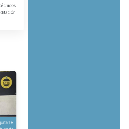
 técnicos
ditación
uitarle