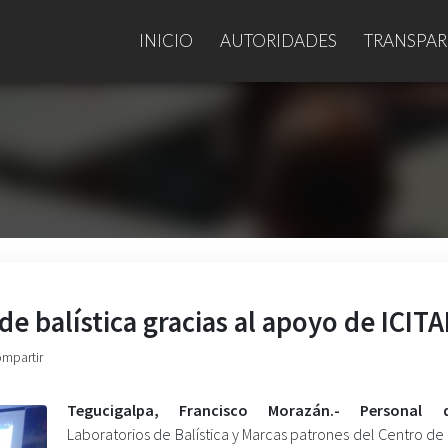
INICIO
AUTORIDADES
TRANSPAR
de balística gracias al apoyo de ICIT
ompartir
Tegucigalpa, Francisco Morazán.- Persona
Laboratorios de Balística y Marcas patrones del Centro de