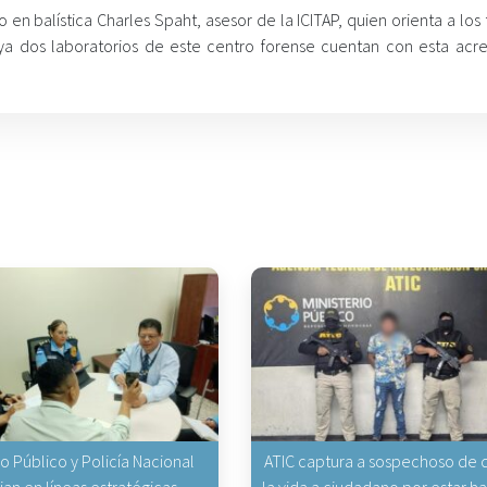
en balística Charles Spaht, asesor de la ICITAP, quien orienta a los
ya dos laboratorios de este centro forense cuentan con esta acre
io Público y Policía Nacional
ATIC captura a sospechoso de q