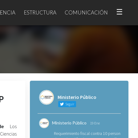
☰
ENCIA
ESTRUCTURA
COMUNICACIÓN
AP
Ministerio Público
Seguir
Ministerio Público
19 Ene
l de
Los
 Ciencias
Requerimiento fiscal contra 10 personas