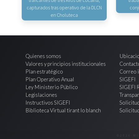
traficantes de tres kilos de cocaína,
traba
capturados tras operativo de la DLCN
conj
en Choluteca
Quienes somos
Ubicaci
Valores y principios institucionales
Contact
Plan estratégico
Correo i
Plan Operativo Anual
SIGEFI
Ley Ministerio Público
SIGEFI 
Legislaciones
Transpar
Instructivos SIGEFI
Solicitu
Biblioteca Virtual tirant lo blanch
Solicitu
©2026 M