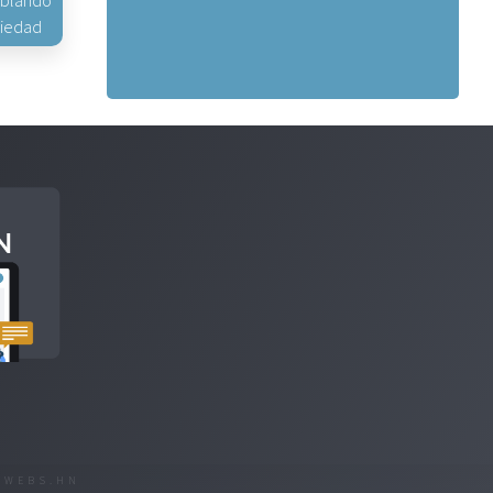
hablando
piedad
R
WEBS.HN