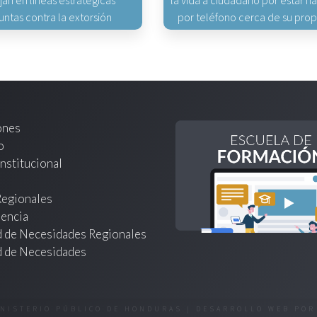
jan en líneas estratégicas
la vida a ciudadano por estar 
untas contra la extorsión
por teléfono cerca de su pro
ones
o
nstitucional
Regionales
encia
d de Necesidades Regionales
d de Necesidades
INISTERIO PÚBLICO DE HONDURAS | DESARROLLO WEB PO