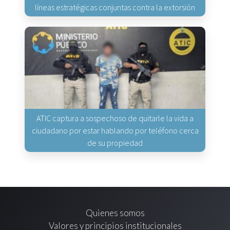
líneas estratégicas conjuntas contra la extorsión
ATIC captura a sospechoso de quitarle la vida a
ciudadano por estar hablando por teléfono cerca
de su propiedad
Quienes somos
Valores y principios institucionales