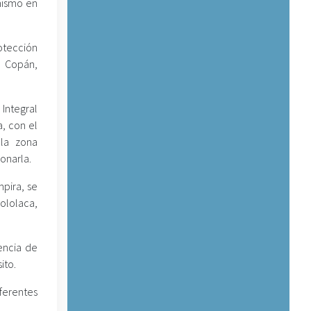
mismo en
otección
e Copán,
 Integral
a, con el
 la zona
onarla.
mpira, se
lolaca,
dencia de
ito.
ferentes