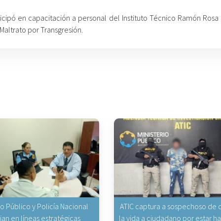
ticipó en capacitación a personal del Instituto Técnico Ramón Rosa 
Maltrato por Transgresión.
io Público y Policía Nacional
ATIC captura a sospechoso de q
jan en líneas estratégicas
la vida a ciudadano por estar 