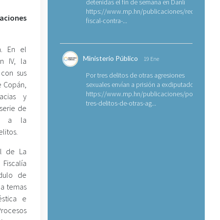
detenidas el fin de semana en Danlí
https://www.mp.hn/publicaciones/requerimien
aciones
fiscal-contra-...
n. En el
Ministerio Público
19 Ene
 IV, la
 con sus
Por tres delitos de otras agresiones
de Copán,
sexuales envían a prisión a exdiputado
https://www.mp.hn/publicaciones/por-
acias y
tres-delitos-de-otras-ag...
serie de
e a la
litos.
al de La
Fiscalía
dulo de
s a temas
stica e
Procesos