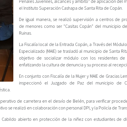
Penales Juveniles, alcances y ámbito” de aplicación del 
el Instituto Superación Cashapa de Santa Rita de Copán.
De igual manera, se realizó supervisión a centros de pr
de menores como ser “Casitas Copán” del municipio d
Ruinas.
La Fiscalía local de la Entrada Copán, a Través del Módulo
Especializado (MAIE) se trasladó al municipio de Santa Rit
objetivo de socializar módulo con los residentes de
enfatizando la cultura de denuncia y su proceso al recepci
En conjunto con Fiscalía de la Mujer y MAIE de Gracias Le
inspeccionó el Juzgado de Paz del municipio de Co
stica.
 operativo de carretera en el desvío de Belén, para verificar proce
ivo se realizó en colaboración con personal DPI, y la Policía de Trans
n Cabildo abierto en protección de la niñez con estudiantes de di