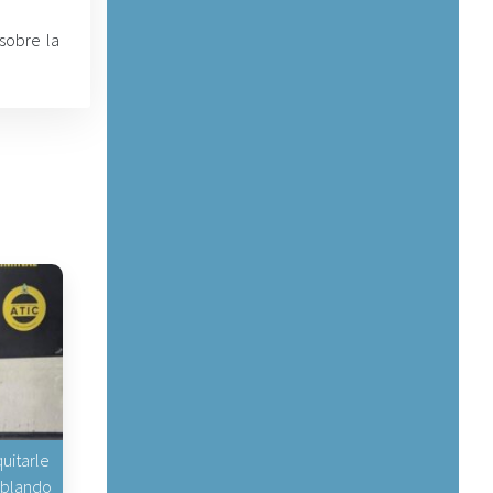
sobre la
uitarle
hablando