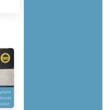
uitarle
hablando
piedad