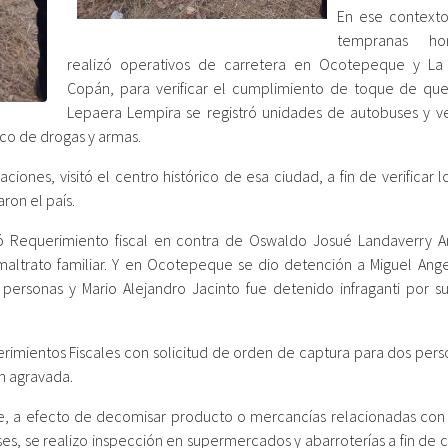
En ese context
tempranas ho
realizó operativos de carretera en Ocotepeque y La
Copán, para verificar el cumplimiento de toque de qu
Lepaera Lempira se registró unidades de autobuses y ve
ico de drogas y armas.
iones, visitó el centro histórico de esa ciudad, a fin de verificar 
ron el país.
tó Requerimiento fiscal en contra de Oswaldo Josué Landaverry A
altrato familiar. Y en Ocotepeque se dio detención a Miguel Ange
 personas y Mario Alejandro Jacinto fue detenido infraganti por s
erimientos Fiscales con solicitud de orden de captura para dos pers
n agravada.
, a efecto de decomisar producto o mercancías relacionadas con el
es, se realizo inspección en supermercados y abarroterías a fin de 