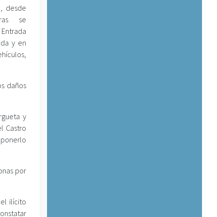
o, desde
ras se
 Entrada
eda y en
hículos,
los daños
rgueta y
l Castro
uponerlo
onas por
 ilícito
constatar