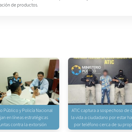
cación de productos.
io Público y Policía Nacional
ATIC captura a sospechoso de q
jan en líneas estratégicas
la vida a ciudadano por estar 
untas contra la extorsión
por teléfono cerca de su pro