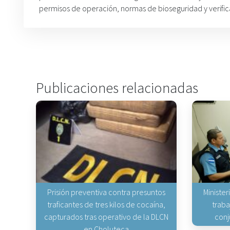
permisos de operación, normas de bioseguridad y verifi
Publicaciones relacionadas
Prisión preventiva contra presuntos
Minister
traficantes de tres kilos de cocaína,
traba
capturados tras operativo de la DLCN
conj
en Choluteca