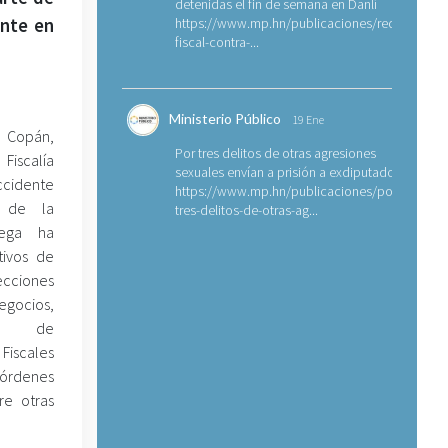
detenidas el fin de semana en Danlí
ente en
https://www.mp.hn/publicaciones/requerimien
fiscal-contra-...
Ministerio Público
19 Ene
 Copán,
Por tres delitos de otras agresiones
scalía
sexuales envían a prisión a exdiputado
cidente
https://www.mp.hn/publicaciones/por-
 de la
tres-delitos-de-otras-ag...
ega ha
tivos de
ecciones
ios,
ón de
Fiscales
 órdenes
re otras