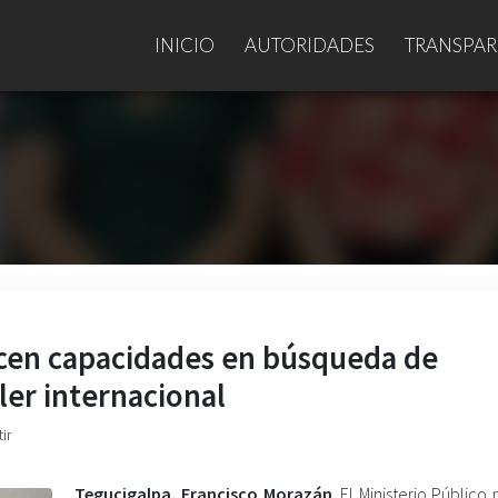
INICIO
AUTORIDADES
TRANSPAR
ecen capacidades en búsqueda de
ler internacional
ir
Tegucigalpa, Francisco Morazán
. El Ministerio Público 