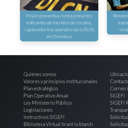
Prisión preventiva contra presuntos
Minister
traficantes de tres kilos de cocaína,
traba
capturados tras operativo de la DLCN
conj
en Choluteca
Quienes somos
Ubicaci
Valores y principios institucionales
Contact
Plan estratégico
Correo i
Plan Operativo Anual
SIGEFI
Ley Ministerio Público
SIGEFI 
Legislaciones
Transpar
Instructivos SIGEFI
Solicitu
Biblioteca Virtual tirant lo blanch
Solicitu