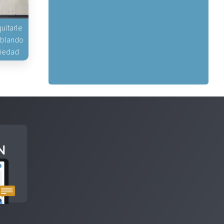
uitarle
hablando
piedad