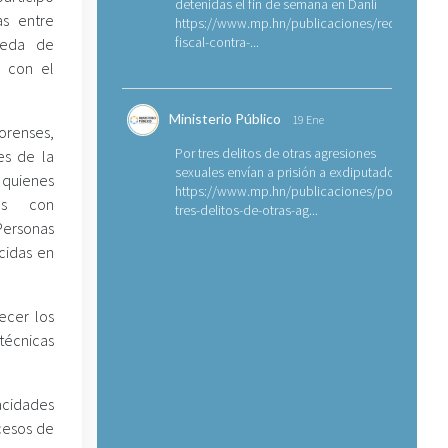
detenidas el fin de semana en Danlí
as entre
https://www.mp.hn/publicaciones/requerimien
fiscal-contra-...
ueda de
, con el
Ministerio Público
19 Ene
orenses,
Por tres delitos de otras agresiones
es de la
sexuales envían a prisión a exdiputado
 quienes
https://www.mp.hn/publicaciones/por-
cas con
tres-delitos-de-otras-ag...
Personas
cidas en
ecer los
 técnicas
acidades
ocesos de