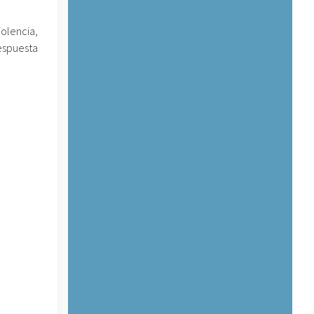
olencia,
espuesta