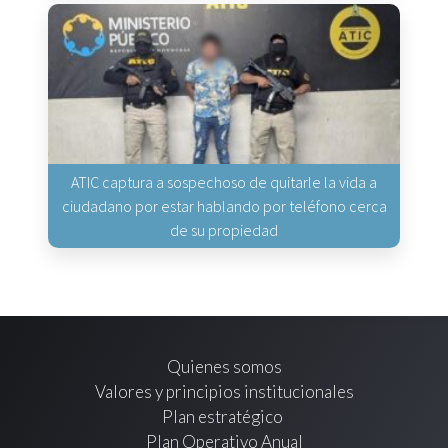
ATIC captura a sospechoso de quitarle la vida a
ciudadano por estar hablando por teléfono cerca
de su propiedad
Quienes somos
Valores y principios institucionales
Plan estratégico
Plan Operativo Anual