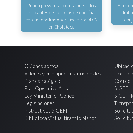
Prisión preventiva contra presuntos
Minister
traficantes de tres kilos de cocaína,
traba
capturados tras operativo de la DLCN
conj
en Choluteca
Quienes somos
Ubicaci
Valores y principios institucionales
Contact
Plan estratégico
Correo i
Plan Operativo Anual
SIGEFI
Ley Ministerio Público
SIGEFI 
Legislaciones
Transpar
Instructivos SIGEFI
Solicitu
Biblioteca Virtual tirant lo blanch
Solicitu