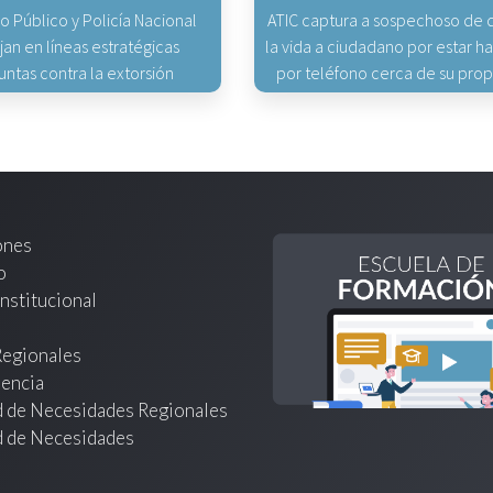
io Público y Policía Nacional
ATIC captura a sospechoso de q
jan en líneas estratégicas
la vida a ciudadano por estar 
untas contra la extorsión
por teléfono cerca de su pro
ones
o
nstitucional
Regionales
encia
d de Necesidades Regionales
d de Necesidades