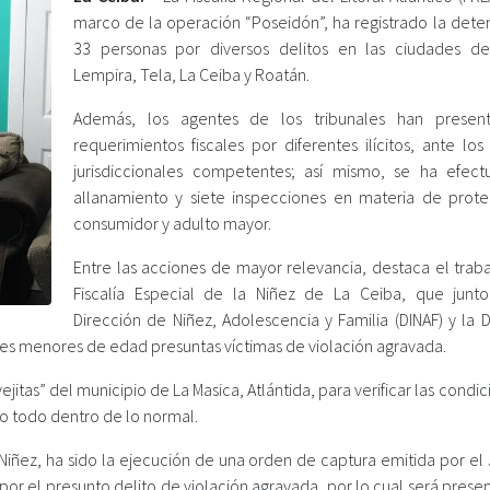
marco de la operación “Poseidón”, ha registrado la dete
33 personas por diversos delitos en las ciudades d
Lempira, Tela, La Ceiba y Roatán.
Además, los agentes de los tribunales han presen
requerimientos fiscales por diferentes ilícitos, ante lo
jurisdiccionales competentes; así mismo, se ha efec
allanamiento y siete inspecciones en materia de prote
consumidor y adulto mayor.
Entre las acciones de mayor relevancia, destaca el traba
Fiscalía Especial de la Niñez de La Ceiba, que junt
Dirección de Niñez, Adolescencia y Familia (DINAF) y la 
 tres menores de edad presuntas víctimas de violación agravada.
tas” del municipio de La Masica, Atlántida, para verificar las condi
o todo dentro de lo normal.
a Niñez, ha sido la ejecución de una orden de captura emitida por e
 por el presunto delito de violación agravada, por lo cual será pres