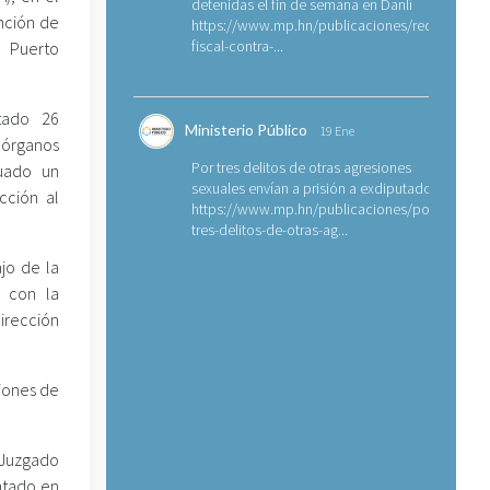
detenidas el fin de semana en Danlí
nción de
https://www.mp.hn/publicaciones/requerimien
fiscal-contra-...
e Puerto
tado 26
Ministerio Público
19 Ene
s órganos
Por tres delitos de otras agresiones
tuado un
sexuales envían a prisión a exdiputado
cción al
https://www.mp.hn/publicaciones/por-
tres-delitos-de-otras-ag...
jo de la
o con la
Dirección
ciones de
l Juzgado
entado en