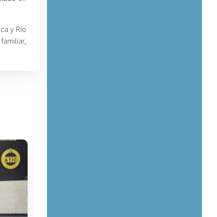
ca y Río
familiar,