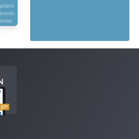
uitarle
hablando
piedad