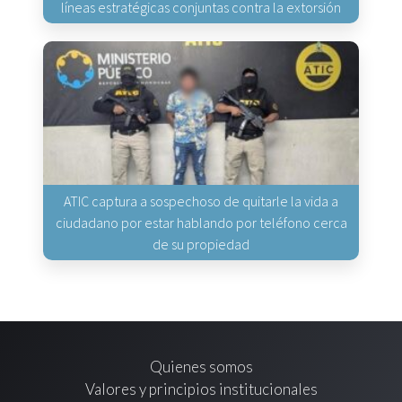
líneas estratégicas conjuntas contra la extorsión
ATIC captura a sospechoso de quitarle la vida a
ciudadano por estar hablando por teléfono cerca
de su propiedad
Quienes somos
Valores y principios institucionales