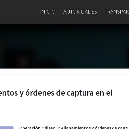
INICIO
AUTORIDADES
TRANSPAR
entos y órdenes de captura en el
rtir
Operación Odiseo II: Allanamientos y órdenes de captu