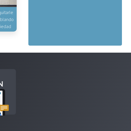
uitarle
hablando
piedad