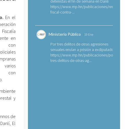
detenidas el fin de semana en Danlí
https://www.mp.hn/publicaciones/requerimien
fiscal-contra-...
o.
En el
eración
Fiscalía
Ministerio Público
19 Ene
iente en
Por tres delitos de otras agresiones
 con
sexuales envían a prisión a exdiputado
liciales
https://www.mp.hn/publicaciones/por-
mpranas
tres-delitos-de-otras-ag...
rios
os con
o.
 Ambiente
restal y
umnos de
Danlí, El