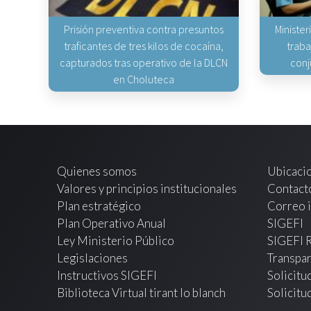
Prisión preventiva contra presuntos
Minister
traficantes de tres kilos de cocaína,
traba
capturados tras operativo de la DLCN
conj
en Choluteca
Quienes somos
Ubicaci
Valores y principios institucionales
Contact
Plan estratégico
Correo i
Plan Operativo Anual
SIGEFI
Ley Ministerio Público
SIGEFI 
Legislaciones
Transpar
Instructivos SIGEFI
Solicitu
Biblioteca Virtual tirant lo blanch
Solicitu