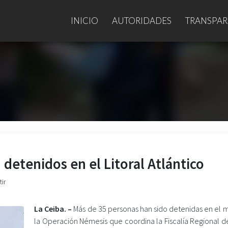
INICIO
AUTORIDADES
TRANSPAR
detenidos en el Litoral Atlántico
ir
La Ceiba. –
Más de 35 personas han sido detenidas en el 
la Operación Némesis que coordina la Fiscalía Regional de