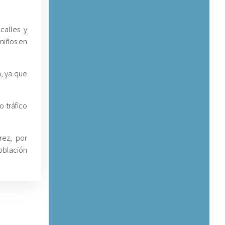
calles y
 niños en
n, ya que
o tráfico
rez, por
oblación