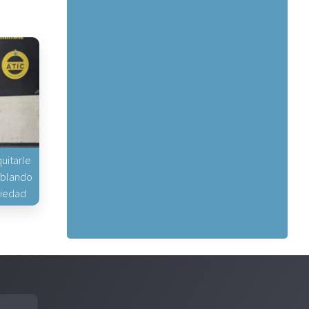
uitarle
hablando
piedad