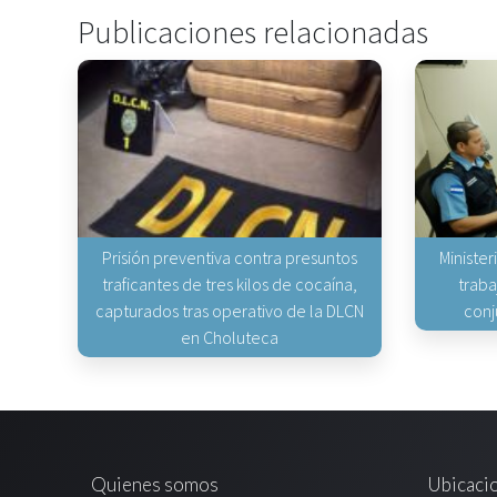
Publicaciones relacionadas
Prisión preventiva contra presuntos
Minister
traficantes de tres kilos de cocaína,
traba
capturados tras operativo de la DLCN
conj
en Choluteca
Quienes somos
Ubicaci