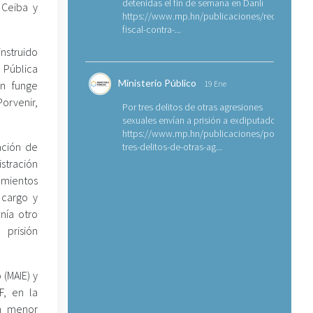
detenidas el fin de semana en Danlí
 Ceiba y
https://www.mp.hn/publicaciones/requerimien
fiscal-contra-...
instruido
 Pública
Ministerio Público
en funge
19 Ene
orvenir,
Por tres delitos de otras agresiones
sexuales envían a prisión a exdiputado
https://www.mp.hn/publicaciones/por-
ación de
tres-delitos-de-otras-ag...
istración
amientos
 cargo y
nía otro
 prisión
 (MAIE) y
F, en la
n menor