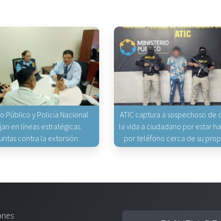
io Público y Policía Nacional
ATIC captura a sospechoso de q
jan en líneas estratégicas
la vida a ciudadano por estar 
untas contra la extorsión
por teléfono cerca de su pro
ones