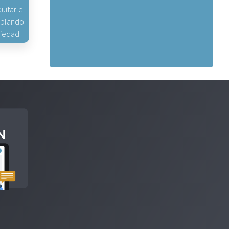
uitarle
hablando
piedad