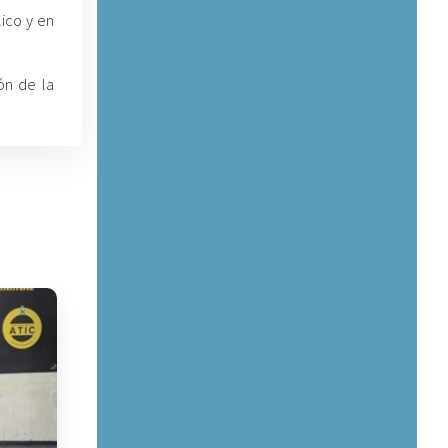
lico y en
ón de la