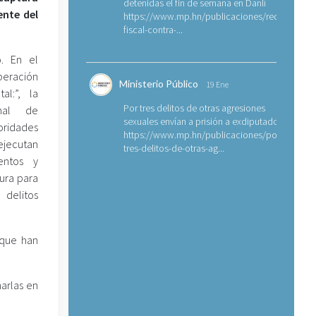
detenidas el fin de semana en Danlí
ente del
https://www.mp.hn/publicaciones/requerimien
fiscal-contra-...
o. En el
eración
Ministerio Público
19 Ene
al:”, la
Por tres delitos de otras agresiones
onal de
sexuales envían a prisión a exdiputado
ridades
https://www.mp.hn/publicaciones/por-
jecutan
tres-delitos-de-otras-ag...
ientos y
ura para
delitos
 que han
harlas en