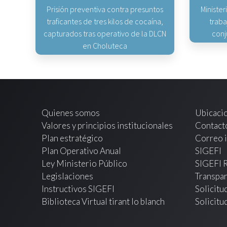
Prisión preventiva contra presuntos
Minister
traficantes de tres kilos de cocaína,
traba
capturados tras operativo de la DLCN
conj
en Choluteca
Quienes somos
Ubicaci
Valores y principios institucionales
Contact
Plan estratégico
Correo i
Plan Operativo Anual
SIGEFI
Ley Ministerio Público
SIGEFI 
Legislaciones
Transpar
Instructivos SIGEFI
Solicitu
Biblioteca Virtual tirant lo blanch
Solicitu