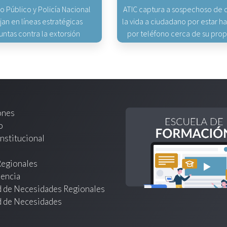
io Público y Policía Nacional
ATIC captura a sospechoso de q
jan en líneas estratégicas
la vida a ciudadano por estar 
untas contra la extorsión
por teléfono cerca de su pro
ones
o
nstitucional
Regionales
encia
d de Necesidades Regionales
d de Necesidades