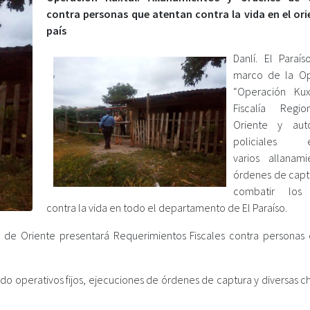
contra personas que atentan contra la vida en el ori
país
Danlí. El Paraís
marco de la Op
“Operación Kuxt
Fiscalía Regi
Oriente y auto
policiales e
varios allanam
órdenes de capt
combatir los 
contra la vida en todo el departamento de El Paraíso.
ida de Oriente presentará Requerimientos Fiscales contra personas
ando operativos fijos, ejecuciones de órdenes de captura y diversas c