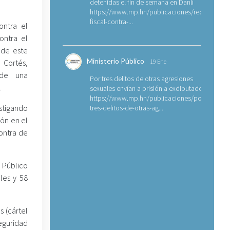
detenidas el fin de semana en Danlí
https://www.mp.hn/publicaciones/requerimien
fiscal-contra-...
ontra el
ontra el
 de este
Ministerio Público
 Cortés,
19 Ene
 de una
Por tres delitos de otras agresiones
.
sexuales envían a prisión a exdiputado
https://www.mp.hn/publicaciones/por-
stigando
tres-delitos-de-otras-ag...
ión en el
contra de
n Público
les y 58
 (cártel
eguridad