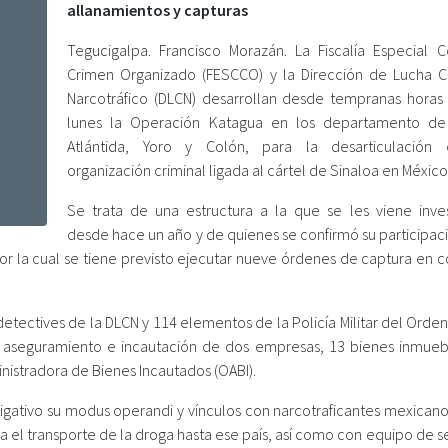
allanamientos y capturas
Tegucigalpa. Francisco Morazán. La Fiscalía Especial C
Crimen Organizado (FESCCO) y la Dirección de Lucha C
Narcotráfico (DLCN) desarrollan desde tempranas horas
lunes la Operación Katagua en los departamento de
Atlántida, Yoro y Colón, para la desarticulación
organización criminal ligada al cártel de Sinaloa en México
Se trata de una estructura a la que se les viene inve
desde hace un año y de quienes se confirmó su participac
 por la cual se tiene previsto ejecutar nueve órdenes de captura en 
detectives de la DLCN y 114 elementos de la Policía Militar del Orde
l aseguramiento e incautación de dos empresas, 13 bienes inmueb
inistradora de Bienes Incautados (OABI).
igativo su modus operandi y vínculos con narcotraficantes mexicanos
 el transporte de la droga hasta ese país, así como con equipo de s