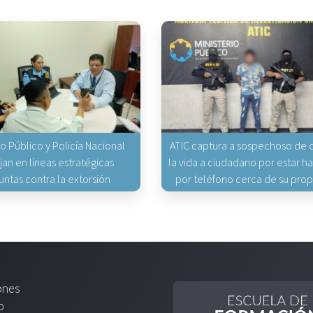
io Público y Policía Nacional
ATIC captura a sospechoso de q
jan en líneas estratégicas
la vida a ciudadano por estar 
untas contra la extorsión
por teléfono cerca de su pro
ones
o