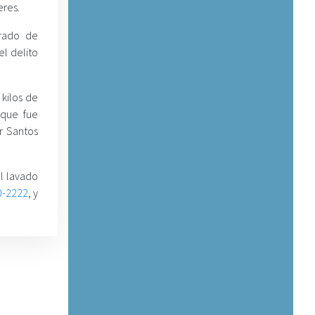
eres.
grado de
el delito
kilos de
 que fue
r Santos
el lavado
0-2222
, y