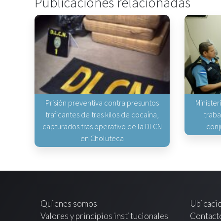
Publicaciones relacionadas
Prisión preventiva contra presuntos
Minister
traficantes de tres kilos de cocaína,
traba
capturados tras operativo de la DLCN
conj
en Choluteca
Quienes somos
Ubicaci
Valores y principios institucionales
Contact