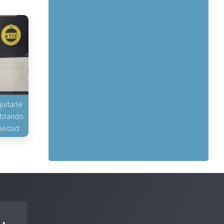
uitarle
hablando
piedad