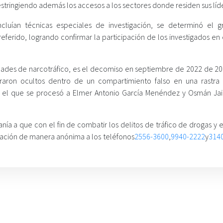
 restringiendo además los accesos a los sectores donde residen sus líd
incluían técnicas especiales de investigación, se determinó el 
eferido, logrando confirmar la participación de los investigados en 
ades de narcotráfico, es el decomiso en septiembre de 2022 de 20 
raron ocultos dentro de un compartimiento falso en una rastra
or el que se procesó a Elmer Antonio García Menéndez y Osmán Jai
nía a que con el fin de combatir los delitos de tráfico de drogas y 
mación de manera anónima a los teléfonos
2556-3600
,
9940-2222
y
314