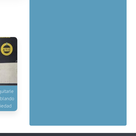
uitarle
hablando
piedad