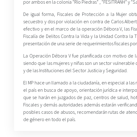
por ambos en la colonia “Río Piedras” , “FESITRANH” y “S
De igual forma, Fiscales de Protección a la Mujer obt
secuestro y dos por violación en contra de Carlos Alber
efectivo y en el marco de la operación Débora V, las Fis
Fiscalía de Delitos Contra la Vida y la Unidad Contra la 
presentación de una serie de requerimientos fiscales por 
La Operación Débora V fue planificada con motivo de l
siendo que las mujeres y niñas son un sector vulnerabl
y de las Instituciones del Sector Justicia y Seguridad.
El MP hace un llamado a la ciudadanía, en especial a las 
el país en busca de apoyo, orientación jurídica e inter
que se harán en juzgados de paz, centros de salud, hote
Fiscales y demás autoridades además estarán verificand
posibles casos de abusos, recomendarán rutas de atenci
de género en todo el país.