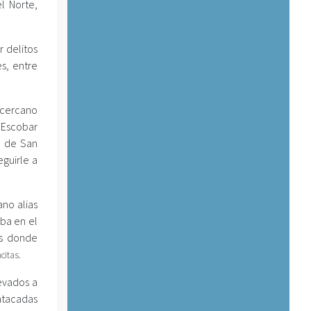
el Norte,
r delitos
es, entre
o cercano
l Escobar
o de San
guirle a
ano alias
aba en el
es donde
citas.
evados a
 atacadas