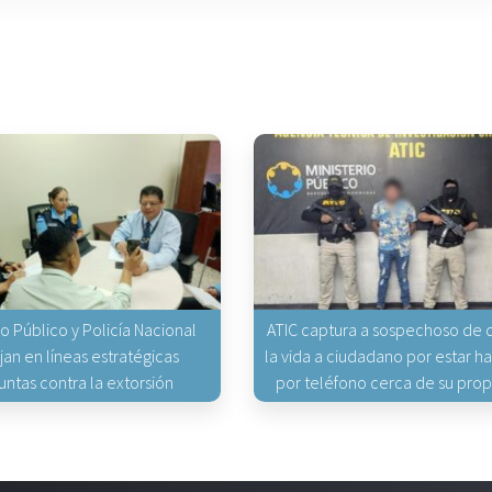
io Público y Policía Nacional
ATIC captura a sospechoso de q
jan en líneas estratégicas
la vida a ciudadano por estar 
untas contra la extorsión
por teléfono cerca de su pro