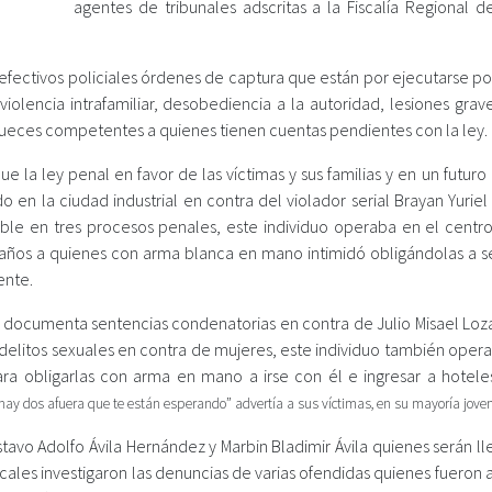
agentes de tribunales adscritas a la Fiscalía Regional d
 efectivos policiales órdenes de captura que están por ejecutarse po
violencia intrafamiliar, desobediencia a la autoridad, lesiones grav
s jueces competentes a quienes tienen cuentas pendientes con la ley.
e la ley penal en favor de las víctimas y sus familias y en un futur
 en la ciudad industrial en contra del violador serial Brayan Yurie
ble en tres procesos penales, este individuo operaba en el centr
años a quienes con arma blanca en mano intimidó obligándolas a se
ente.
 ya documenta sentencias condenatorias en contra de Julio Misael Loz
r delitos sexuales en contra de mujeres, este individuo también oper
ra obligarlas con arma en mano a irse con él e ingresar a hotel
hay dos afuera que te están esperando” advertía a sus víctimas, en su mayoría joven
avo Adolfo Ávila Hernández y Marbin Bladimir Ávila quienes serán ll
fiscales investigaron las denuncias de varias ofendidas quienes fueron