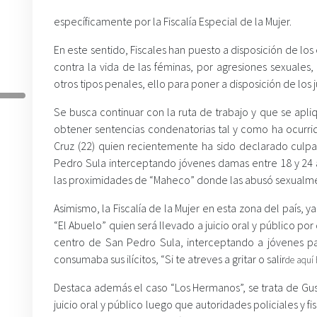
específicamente por la Fiscalía Especial de la Mujer.
En este sentido, Fiscales han puesto a disposición de los
contra la vida de las féminas, por agresiones sexuales, 
otros tipos penales, ello para poner a disposición de lo
Se busca continuar con la ruta de trabajo y que se apliqu
obtener sentencias condenatorias tal y como ha ocurrido
Cruz (22) quien recientemente ha sido declarado culpa
Pedro Sula interceptando jóvenes damas entre 18 y 24 
las proximidades de “Maheco” donde las abusó sexualm
Asimismo, la Fiscalía de la Mujer en esta zona del país,
“El Abuelo” quien será llevado a juicio oral y público po
centro de San Pedro Sula, interceptando a jóvenes pa
consumaba sus ilícitos, “Si te atreves a gritar o salir
de aquí 
Destaca además el caso “Los Hermanos”, se trata de Gust
juicio oral y público luego que autoridades policiales y 