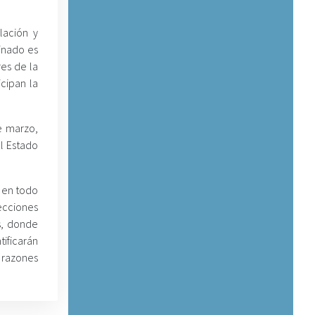
lación y
dinado es
res de la
icipan la
e marzo,
l Estado
a en todo
ecciones
s, donde
ificarán
 razones