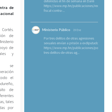
detenidas el fin de semana en Danlí
https://www.mp.hn/publicaciones/requerimien
ntra de
fiscal-contra-...
nacional
 Cortés.
Ministerio Público
19 Ene
ción de
Por tres delitos de otras agresiones
nisterio
sexuales envían a prisión a exdiputado
apoyo de
https://www.mp.hn/publicaciones/por-
tres-delitos-de-otras-ag...
iales y
vas se
peración
todo el
dureño,
sito de
ferentes
as, tales
das por