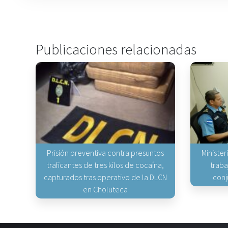
Publicaciones relacionadas
Prisión preventiva contra presuntos
Minister
traficantes de tres kilos de cocaína,
traba
capturados tras operativo de la DLCN
conj
en Choluteca