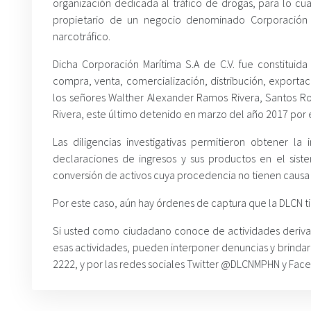
organización dedicada al tráfico de drogas, para lo cu
propietario de un negocio denominado Corporación 
narcotráfico.
Dicha Corporación Marítima S.A de C.V. fue constitui
compra, venta, comercialización, distribución, exportac
los señores Walther Alexander Ramos Rivera, Santos 
Rivera, este último detenido en marzo del año 2017 por el 
Las diligencias investigativas permitieron obtener la
declaraciones de ingresos y sus productos en el sist
conversión de activos cuya procedencia no tienen causa o j
Por este caso, aún hay órdenes de captura que la DLCN t
Si usted como ciudadano conoce de actividades derivada
esas actividades, pueden interponer denuncias y brinda
2222, y por las redes sociales Twitter @DLCNMPHN y Fa