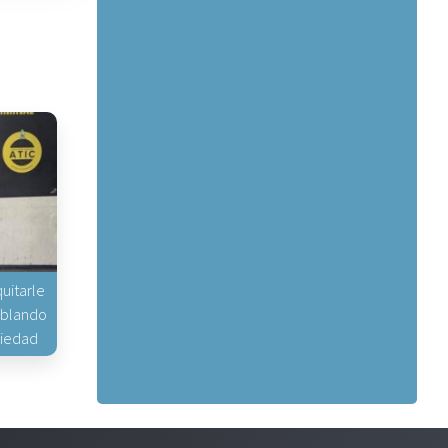
uitarle
hablando
piedad