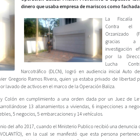
dinero que usaba empresa de mariscos como fachada
La Fiscalía E
Contra el 
Orzanizado (F
gracias 
investigación e
por la Direc
Lucha Cont
Narcotráfico (DLCN), logró en audiencia inicial Auto d
ier Gregorio Ramos Rivera, quien ya estaba privado de libertad p
por lavado de activos en el marco de la Operación Baliza.
a y Colón en cumplimiento a una orden dada por un Juez de Le
arrollándose 13 allanamientos a viviendas, 6 inspecciones a negoc
bles, 5 negocios, 5 embarcaciones y 14 vehículos.
io del año 2017, cuando el Ministerio Publico recibió una denuncia 
VOLANTÍO), en la cual se manifestó que esta persona pertene