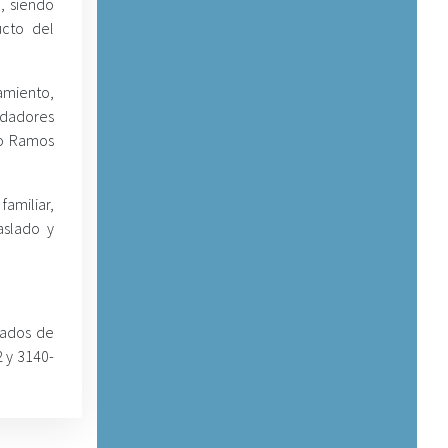
, siendo
ucto del
amiento,
ndadores
io Ramos
amiliar,
aslado y
vados de
 y 3140-