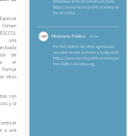
detenidas el fin de semana en Danlí
https://www.mp.hn/publicaciones/requerimien
fiscal-contra-...
special
Crimen
ESCCO),
Ministerio Público
19 Ene
a una
Por tres delitos de otras agresiones
fectuada
sexuales envían a prisión a exdiputado
ción de
https://www.mp.hn/publicaciones/por-
ra el
tres-delitos-de-otras-ag...
e Formal
or otros
tras con
ios y la
contra el
ce a una