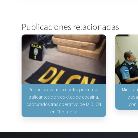
Publicaciones relacionadas
Prisión preventiva contra presuntos
Minister
traficantes de tres kilos de cocaína,
traba
capturados tras operativo de la DLCN
conj
en Choluteca