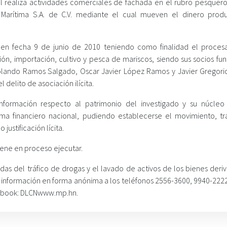
al realiza actividades comerciales de fachada en el rubro pesquero
Marítima S.A. de C.V. mediante el cual mueven el dinero prod
da en fecha 9 de junio de 2010 teniendo como finalidad el proces
ión, importación, cultivo y pesca de mariscos, siendo sus socios fu
Rolando Ramos Salgado, Oscar Javier López Ramos y Javier Gregor
delito de asociación ilícita.
 información respecto al patrimonio del investigado y su núcleo f
ema financiero nacional, pudiendo establecerse el movimiento, tr
ustificación lícita.
iene en proceso ejecutar.
s del tráfico de drogas y el lavado de activos de los bienes deri
r información en forma anónima a los teléfonos 2556-3600, 9940-2222
cebook: DLCNwww.mp.hn.