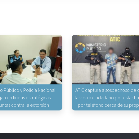
io Público y Policía Nacional
ATIC captura a sospechoso de q
jan en líneas estratégicas
la vida a ciudadano por estar 
untas contra la extorsión
por teléfono cerca de su pro