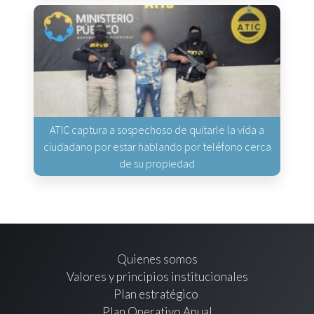
ATIC captura a sospechoso de quitarle la vida a
ciudadano por estar hablando por teléfono cerca
de su propiedad
Quienes somos
Valores y principios institucionales
Plan estratégico
Plan Operativo Anual