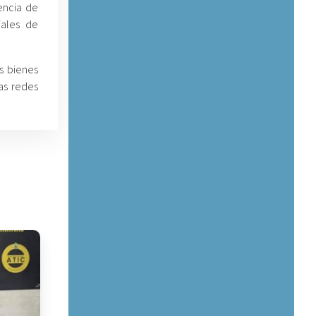
encia de
iales de
s bienes
as redes