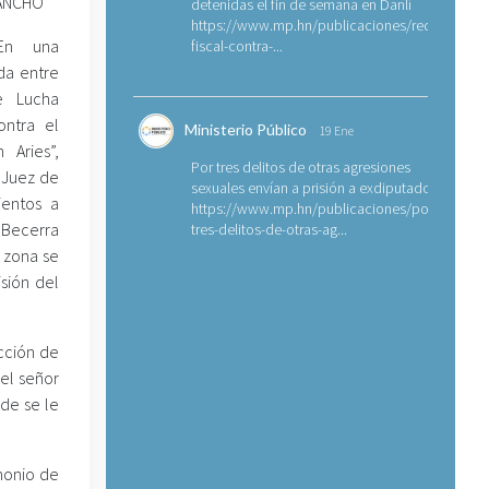
LANCHO
detenidas el fin de semana en Danlí
https://www.mp.hn/publicaciones/requerimien
 En una
fiscal-contra-...
da entre
e Lucha
ontra el
Ministerio Público
19 Ene
 Aries”,
Por tres delitos de otras agresiones
 Juez de
sexuales envían a prisión a exdiputado
ientos a
https://www.mp.hn/publicaciones/por-
 Becerra
tres-delitos-de-otras-ag...
 zona se
sión del
cción de
el señor
de se le
monio de