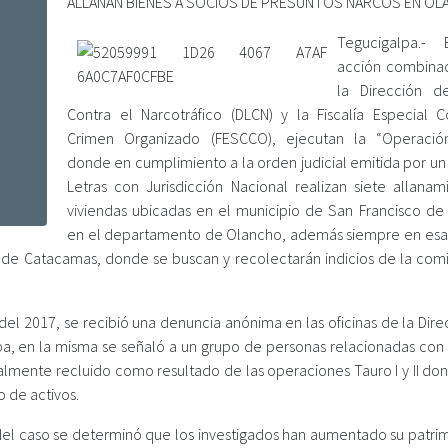
ALLANAN BIENES A SOCIOS DE PRESUNTOS NARCOS EN O
Tegucigalpa.-
acción combina
la Dirección d
Contra el Narcotráfico (DLCN) y la Fiscalía Especial C
Crimen Organizado (FESCCO), ejecutan la “Operación
donde en cumplimiento a la orden judicial emitida por un
Letras con Jurisdicción Nacional realizan siete allanam
viviendas ubicadas en el municipio de San Francisco de
en el departamento de Olancho, además siempre en esa
 de Catacamas, donde se buscan y recolectarán indicios de la comi
l 2017, se recibió una denuncia anónima en las oficinas de la Dire
pa, en la misma se señaló a un grupo de personas relacionadas con 
lmente recluido como resultado de las operaciones Tauro I y II don
 de activos.
s del caso se determinó que los investigados han aumentado su patri