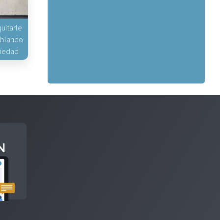
uitarle
hablando
piedad