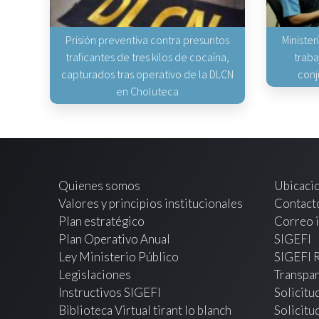
Prisión preventiva contra presuntos
Minister
traficantes de tres kilos de cocaína,
traba
capturados tras operativo de la DLCN
conj
en Choluteca
Quienes somos
Ubicaci
Valores y principios institucionales
Contact
Plan estratégico
Correo i
Plan Operativo Anual
SIGEFI
Ley Ministerio Público
SIGEFI 
Legislaciones
Transpar
Instructivos SIGEFI
Solicitu
Biblioteca Virtual tirant lo blanch
Solicitu