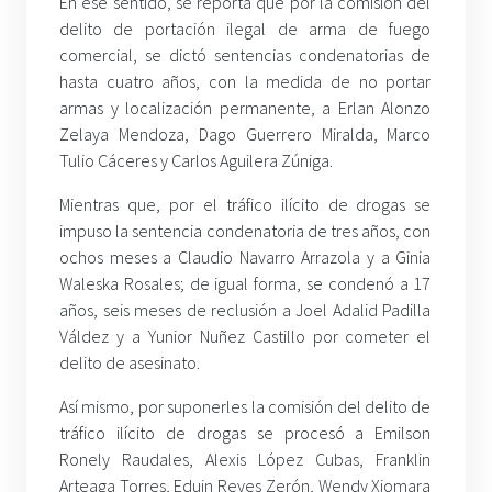
En ese sentido, se reporta que por la comisión del
delito de portación ilegal de arma de fuego
comercial, se dictó sentencias condenatorias de
hasta cuatro años, con la medida de no portar
armas y localización permanente, a Erlan Alonzo
Zelaya Mendoza, Dago Guerrero Miralda, Marco
Tulio Cáceres y Carlos Aguilera Zúniga.
Mientras que, por el tráfico ilícito de drogas se
impuso la sentencia condenatoria de tres años, con
ochos meses a Claudio Navarro Arrazola y a Ginia
Waleska Rosales; de igual forma, se condenó a 17
años, seis meses de reclusión a Joel Adalid Padilla
Váldez y a Yunior Nuñez Castillo por cometer el
delito de asesinato.
Así mismo, por suponerles la comisión del delito de
tráfico ilícito de drogas se procesó a Emilson
Ronely Raudales, Alexis López Cubas, Franklin
Arteaga Torres, Eduin Reyes Zerón, Wendy Xiomara