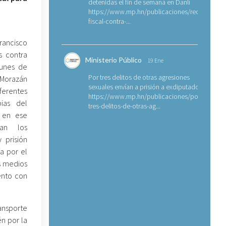
detenidas el fin de semana en Danlí
https://www.mp.hn/publicaciones/requerimien
fiscal-contra-...
rancisco
s contra
Ministerio Público
19 Ene
munes de
Por tres delitos de otras agresiones
orazán
sexuales envían a prisión a exdiputado
ferentes
https://www.mp.hn/publicaciones/por-
pias del
tres-delitos-de-otras-ag...
 en ese
man los
 prisión
a por el
os medios
ento con
ansporte
n por la