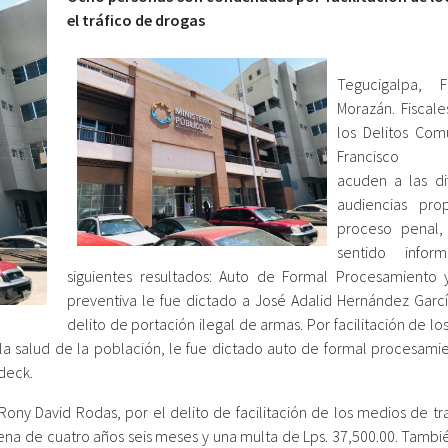
el tráfico de drogas
Tegucigalpa, F
Morazán. Fiscale
los Delitos Co
Francisco M
acuden a las di
audiencias pro
proceso penal,
sentido infor
siguientes resultados: Auto de Formal Procesamiento y
preventiva le fue dictado a José Adalid Hernández Garcí
delito de portación ilegal de armas. Por facilitación de l
e la salud de la población, le fue dictado auto de formal procesami
deck.
ny David Rodas, por el delito de facilitación de los medios de tr
ena de cuatro años seis meses y una multa de Lps. 37,500.00. Tambié