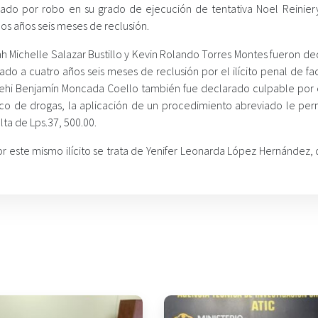
nado por robo en su grado de ejecución de tentativa Noel Reinier
os años seis meses de reclusión.
rah Michelle Salazar Bustillo y Kevin Rolando Torres Montes fueron d
do a cuatro años seis meses de reclusión por el ilícito penal de fac
 Lehi Benjamín Moncada Coello también fue declarado culpable por e
áfico de drogas, la aplicación de un procedimiento abreviado le per
ta de Lps.37, 500.00.
r este mismo ilícito se trata de Yenifer Leonarda López Hernández, 