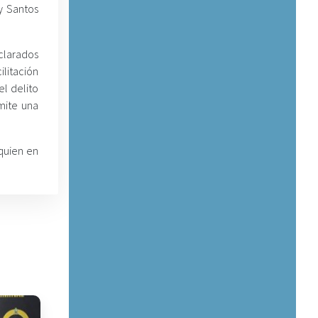
y Santos
eclarados
ilitación
l delito
mite una
quien en