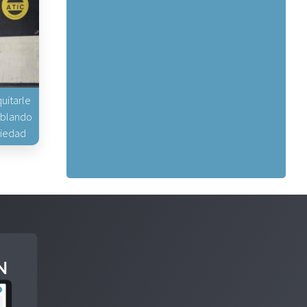
uitarle
hablando
piedad