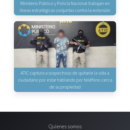
Ministerio Público y Policía Nacional trabajan en
líneas estratégicas conjuntas contra la extorsión
ATIC captura a sospechoso de quitarle la vida a
ciudadano por estar hablando por teléfono cerca
de su propiedad
Quienes somos