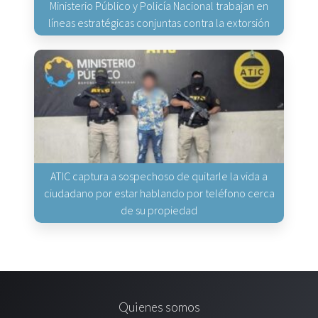
Ministerio Público y Policía Nacional trabajan en
líneas estratégicas conjuntas contra la extorsión
ATIC captura a sospechoso de quitarle la vida a
ciudadano por estar hablando por teléfono cerca
de su propiedad
Quienes somos