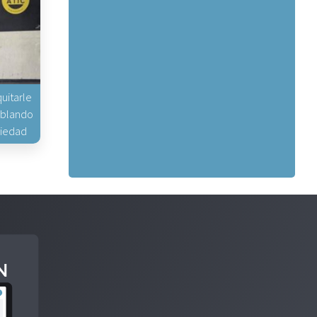
uitarle
hablando
piedad