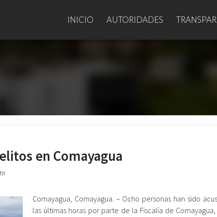
INICIO
AUTORIDADES
TRANSPAR
delitos en Comayagua
ir
Comayagua, Comayagua. – Ocho personas han sido acu
las últimas horas por parte de la Fiscalía de Comayagua,