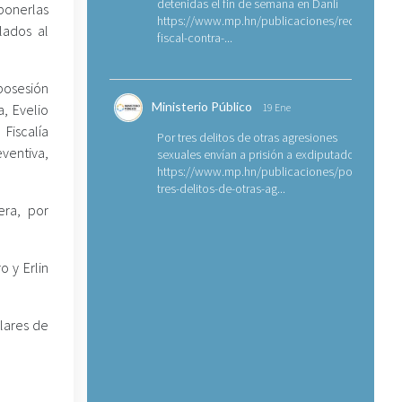
detenidas el fin de semana en Danlí
onerlas
https://www.mp.hn/publicaciones/requerimien
ulados al
fiscal-contra-...
posesión
Ministerio Público
, Evelio
19 Ene
Fiscalía
Por tres delitos de otras agresiones
eventiva,
sexuales envían a prisión a exdiputado
https://www.mp.hn/publicaciones/por-
tres-delitos-de-otras-ag...
era, por
 y Erlin
lares de