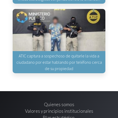
ATIC captura a sospechoso de quitarle la vida a
ciudadano por estar hablando por teléfono cerca
de su propiedad
Quienes somos
Valores y principios institucionales
Plan estratégico