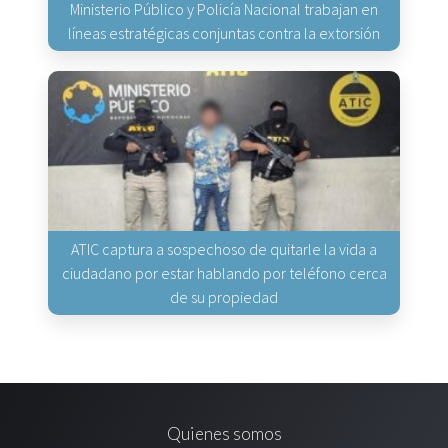
Ministerio Público y Policía Nacional trabajan en
líneas estratégicas conjuntas contra la extorsión
ATIC captura a sospechoso de quitarle la vida a
ciudadano por estar hablando por teléfono cerca
de su propiedad
Quienes somos