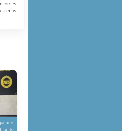
concordes
caseríos
uitarle
hablando