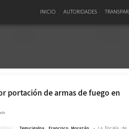
INICIO
AUTORIDADES
TRANSPAR
r portación de armas de fuego en
rtir
Tegucigalpa, Francisco Morazán.
– La Fiscalía de