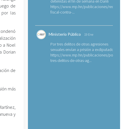
detenidas el fin de semana en Danlí
fuego de
https://www.mp.hn/publicaciones/requerimien
fiscal-contra-...
 por las
 condenó
Ministerio Público
19 Ene
ización
Por tres delitos de otras agresiones
o a Noel
sexuales envían a prisión a exdiputado
a Dorian
https://www.mp.hn/publicaciones/por-
tres-delitos-de-otras-ag...
ación de
sión más
artínez,
anueva y