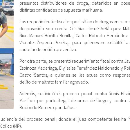
presuntos distribuidores de droga, detenidos en pos
distintas cantidades de supuesta marihuana.
Los requerimientos fiscales por tráfico de drogas en su 
de posesión son contra Cristhian Josué Velásquez Ma
Nixe Manuel Bonilla Bonilla, Carlos Roberto Hernández 
Vicente Zepeda Pereira, para quienes se solicitó l
cautelar de prisión preventiva.
Por otra parte, se presentó requerimiento fiscal contra Ja
Espinoza Madariaga, Ely Isaias Fernández Maldonado y Rol
Castro Santos, a quienes se les acusa como respons
delito de maltrato familiar agravado.
Además, se inició el proceso penal contra Yonis Efra
Martínez por porte ilegal de arma de fuego y contra Iv
Redondo Romero por daños.
audiencia del proceso penal, donde el juez competente les ha 
úblico (MP).