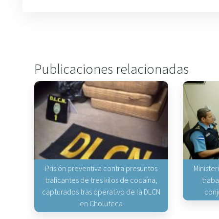
Publicaciones relacionadas
Prisión preventiva contra presuntos
Minister
traficantes de tres kilos de cocaína,
traba
capturados tras operativo de la DLCN
conj
en Choluteca