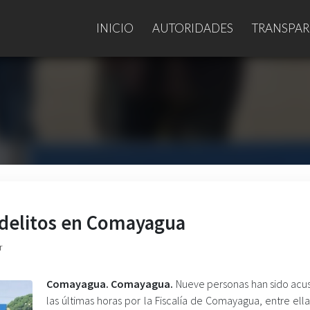
INICIO
AUTORIDADES
TRANSPAR
 delitos en Comayagua
r
Comayagua. Comayagua.
Nueve personas han sido acu
las últimas horas por la Fiscalía de Comayagua, entre ell