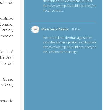
detenidas el fin de semana en Danlí
esión de
https://www.mp.hn/publicaciones/requerimien
fiscal-contra-...
modalidad
ldonado,
Ministerio Público
García y
19 Ene
a medida
Por tres delitos de otras agresiones
sexuales envían a prisión a exdiputado
https://www.mp.hn/publicaciones/por-
vier José
tres-delitos-de-otras-ag...
bin Ariel
able del
in Suazo
is Adaly
impuesto