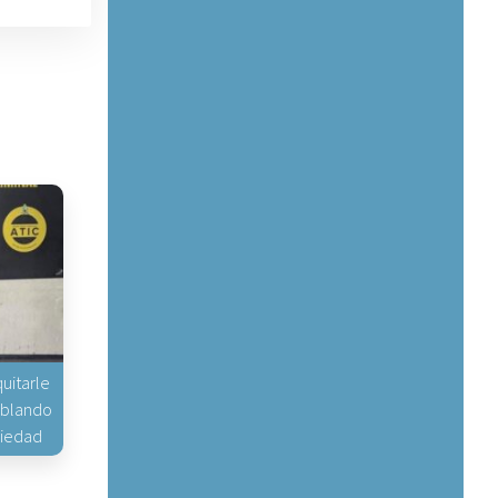
uitarle
hablando
piedad