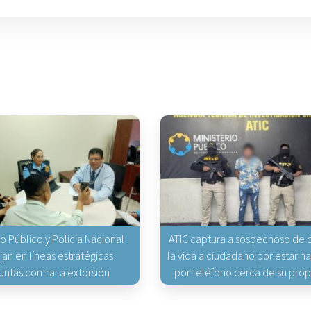
io Público y Policía Nacional
ATIC captura a sospechoso de q
jan en líneas estratégicas
la vida a ciudadano por estar 
untas contra la extorsión
por teléfono cerca de su pro