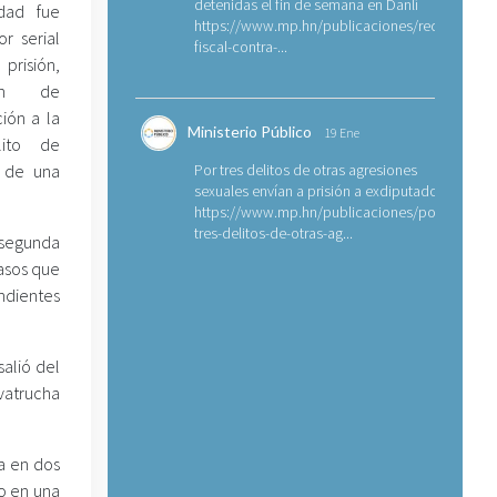
detenidas el fin de semana en Danlí
idad fue
https://www.mp.hn/publicaciones/requerimien
r serial
fiscal-contra-...
risión,
ión de
ión a la
Ministerio Público
19 Ene
lito de
o de una
Por tres delitos de otras agresiones
sexuales envían a prisión a exdiputado
https://www.mp.hn/publicaciones/por-
tres-delitos-de-otras-ag...
 segunda
casos que
endientes
salió del
lvatrucha
a en dos
do en una