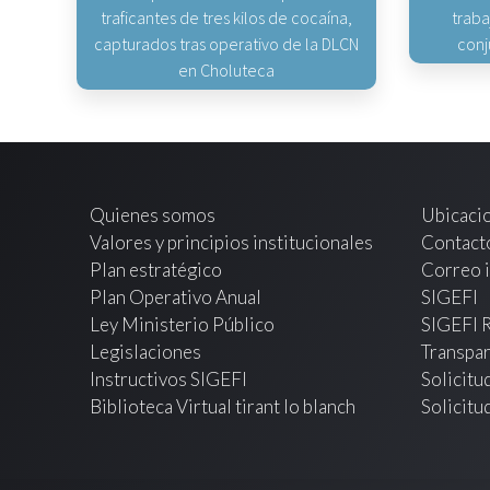
traficantes de tres kilos de cocaína,
traba
capturados tras operativo de la DLCN
conj
en Choluteca
Quienes somos
Ubicaci
Valores y principios institucionales
Contact
Plan estratégico
Correo i
Plan Operativo Anual
SIGEFI
Ley Ministerio Público
SIGEFI 
Legislaciones
Transpar
Instructivos SIGEFI
Solicitu
Biblioteca Virtual tirant lo blanch
Solicitu