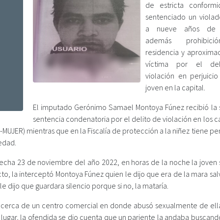
de estricta conform
sentenciado un violado
a nueve años de p
además prohibic
residencia y aproximac
víctima por el de
violación en perjuici
joven en la capital.
El imputado Gerónimo Samael Montoya Fúnez recibió la
sentencia condenatoria por el delito de violación en los 
EP-MUJER) mientras que en la Fiscalía de protección a la niñez tiene p
edad.
 fecha 23 de noviembre del año 2022, en horas de la noche la joven 
to, la interceptó Montoya Fúnez quien le dijo que era de la mara sa
le dijo que guardara silencio porque si no, la mataría.
o cerca de un centro comercial en donde abusó sexualmente de ell
l lugar, la ofendida se dio cuenta que un pariente la andaba buscan