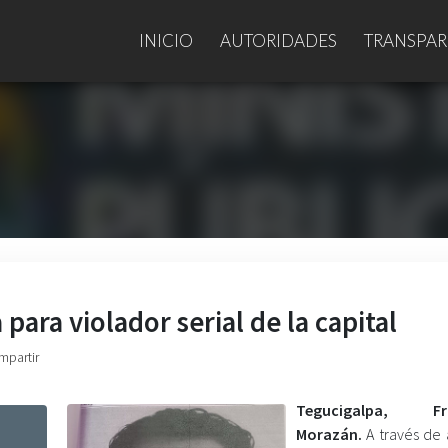
INICIO
AUTORIDADES
TRANSPAR
ara violador serial de la capital
mpartir
Tegucigalpa, Fra
Morazán.
A través de