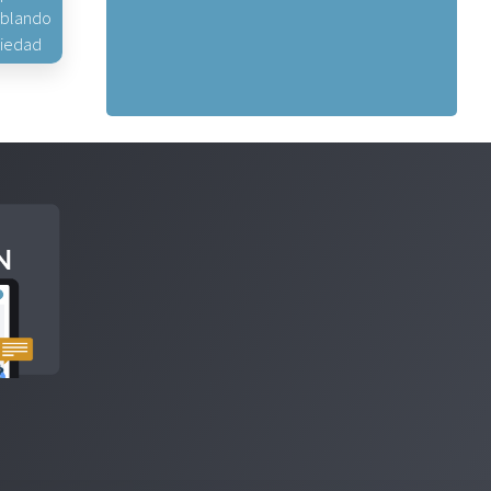
hablando
piedad