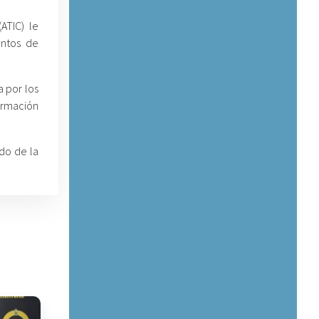
ATIC) le
entos de
a por los
ormación
ado de la