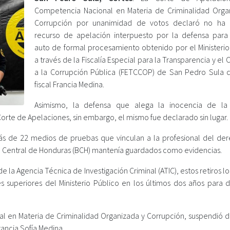
Competencia Nacional en Materia de Criminalidad Orga
Corrupción por unanimidad de votos declaró no ha 
recurso de apelación interpuesto por la defensa para
auto de formal procesamiento obtenido por el Ministerio
a través de la Fiscalía Especial para la Transparencia y e
a la Corrupción Pública (FETCCOP) de San Pedro Sula c
fiscal Francia Medina.
Asimismo, la defensa que alega la inocencia de la 
Corte de Apelaciones, sin embargo, el mismo fue declarado sin lugar.
ó más de 22 medios de pruebas que vinculan a la profesional del de
co Central de Honduras (BCH) mantenía guardados como evidencias.
 la Agencia Técnica de Investigación Criminal (ATIC), estos retiros lo
s superiores del Ministerio Público en los últimos dos años para d
al en Materia de Criminalidad Organizada y Corrupción, suspendió d
rancia Sofía Medina.