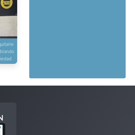
uitarle
hablando
piedad