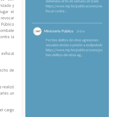
detenidas el fin de semana en Danlí
nizada y
https://www.mp.hn/publicaciones/requerimien
fiscal-contra-...
lugar el
 revocar
 Público
l Combate
Ministerio Público
19 Ene
ontra la
Por tres delitos de otras agresiones
sexuales envían a prisión a exdiputado
https://www.mp.hn/publicaciones/por-
exfiscal
tres-delitos-de-otras-ag...
recho de
s realizó
arles un
el cargo