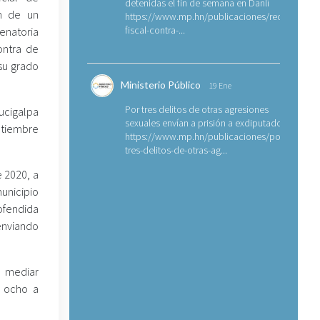
detenidas el fin de semana en Danlí
ón de un
https://www.mp.hn/publicaciones/requerimien
fiscal-contra-...
enatoria
ontra de
su grado
Ministerio Público
19 Ene
Por tres delitos de otras agresiones
gucigalpa
sexuales envían a prisión a exdiputado
eptiembre
https://www.mp.hn/publicaciones/por-
tres-delitos-de-otras-ag...
 2020, a
municipio
ofendida
enviando
n mediar
n ocho a