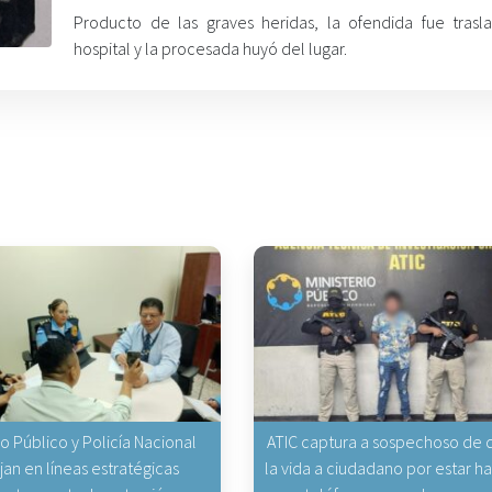
Producto de las graves heridas, la ofendida fue trasl
hospital y la procesada huyó del lugar.
io Público y Policía Nacional
ATIC captura a sospechoso de q
jan en líneas estratégicas
la vida a ciudadano por estar 