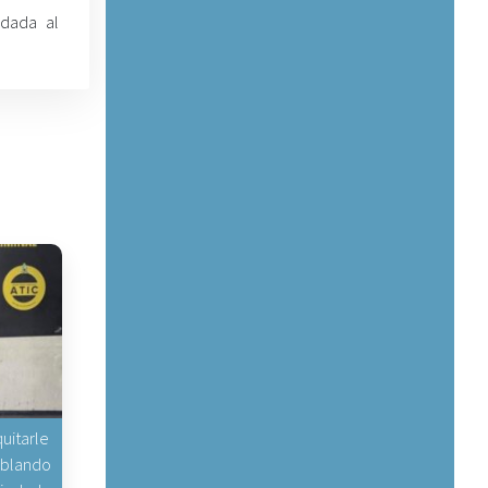
adada al
uitarle
hablando