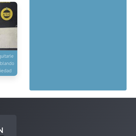
uitarle
hablando
piedad