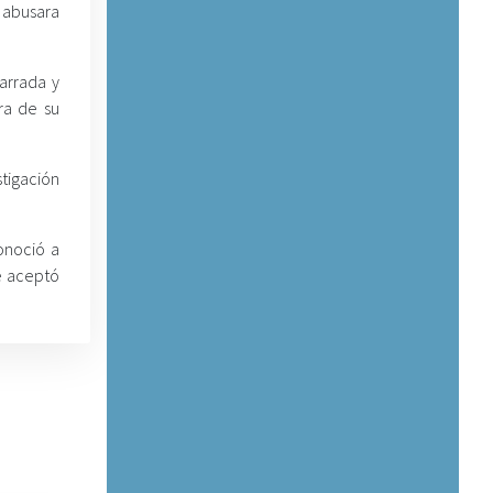
 abusara
arrada y
ra de su
stigación
onoció a
e aceptó