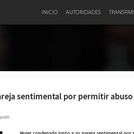
INICIO
AUTORIDADES
TRANSPAR
reja sentimental por permitir abuso
partir
Mujer condenada junto a su pareja sentimental por 