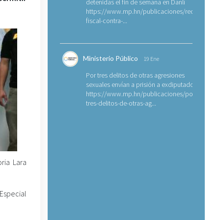
detenidas el fin de semana en Danlí
https://www.mp.hn/publicaciones/requerimien
fiscal-contra-...
Ministerio Público
19 Ene
Por tres delitos de otras agresiones
sexuales envían a prisión a exdiputado
https://www.mp.hn/publicaciones/por-
tres-delitos-de-otras-ag...
ria Lara
 Especial