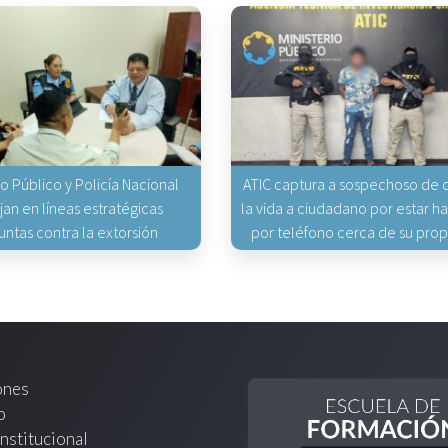
io Público y Policía Nacional
ATIC captura a sospechoso de q
jan en líneas estratégicas
la vida a ciudadano por estar 
untas contra la extorsión
por teléfono cerca de su pro
ones
o
nstitucional