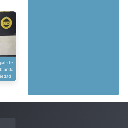
uitarle
hablando
piedad