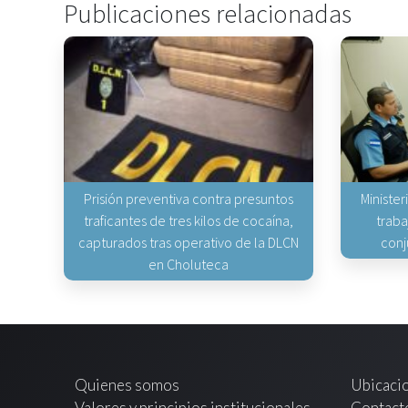
Publicaciones relacionadas
Prisión preventiva contra presuntos
Minister
traficantes de tres kilos de cocaína,
traba
capturados tras operativo de la DLCN
conj
en Choluteca
Quienes somos
Ubicaci
Valores y principios institucionales
Contact