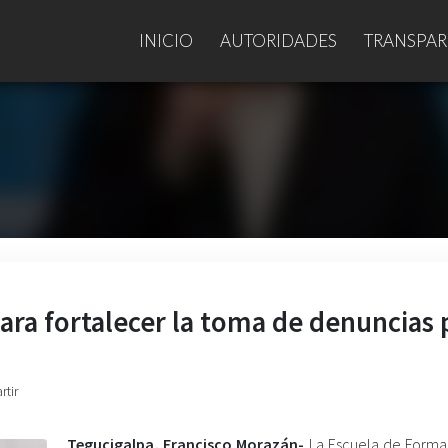
INICIO
AUTORIDADES
TRANSPAR
ra fortalecer la toma de denuncias 
rtir
Tegucigalpa, Francisco Morazán-
La Escuela de Forma