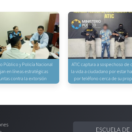
io Público y Policía Nacional
ATIC captura a sospechoso de q
jan en líneas estratégicas
la vida a ciudadano por estar 
untas contra la extorsión
por teléfono cerca de su pro
ones
o