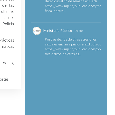
detenidas el fin de semana en Danlí
a de las
https://www.mp.hn/publicaciones/requerimien
fiscal-contra-...
rollan el
ncia del
 Policía
Ministerio Público
19 Ene
Por tres delitos de otras agresiones
rácticas
sexuales envían a prisión a exdiputado
rmáticas
https://www.mp.hn/publicaciones/por-
tres-delitos-de-otras-ag...
rdelito,
ortés.