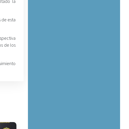
ltado la
 de esta
espectiva
os de los
guimiento