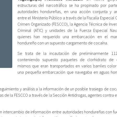
estructuras del narcotráfico se ha propinado por part
autoridades hondureñas, en una acción conjunta y ar
entre el Ministerio Público a través de la Fiscalía Especial 
Crimen Organizado (FESCCO), la Agencia Técnica de Inves
Criminal (ATIC) y unidades de la Fuerza Especial Nava
quienes han requerido una embarcación en el mar
hondureño con un supuesto cargamento de cocaína.
Se trata de la incautación de preliminarmente 112
conteniendo supuesto paquetes de clorhidrato de c
mismos que eran transportados en varios barriles color
una pequeña embarcación que navegaba en aguas hon
guimiento y análisis a la información de un posible trasiego de coc
ncias de la FESCCO a través de la Sección Antidrogas, agentes contra 
ó un intercambio de información entre autoridades hondureñas con fu